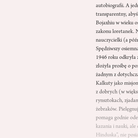
autobiografii. A je
transparentny, aby
Bojaxhiu w wieku o
zakonu loretanek. 
nauczycielki (a póź
Spędziwszy osiemnaś
1946 roku odkryła z
złożyła prośbę o p
żadnym z dotychcza
Kalkuty jako misjon
z dobrych (w więks
rynsztokach, zjada
żebraków. Pielęgnuj
pomaga godnie odej
kazania i nauki, al
Hinduska”, nie posi