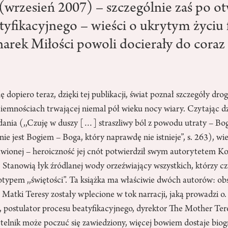
(wrzesień 2007) – szczególnie zaś po ot
tyfikacyjnego – wieści o ukrytym życiu
narek Miłości powoli docierały do coraz
 dopiero teraz, dzięki tej publikacji, świat poznał szczegóły dro
iemnościach trwającej niemal pół wieku nocy wiary. Czytając dz
dania (,,Czuję w duszy […] straszliwy ból z powodu utraty – Bog
nie jest Bogiem – Boga, który naprawdę nie istnieje”, s. 263), wi
wionej – heroiczność jej cnót potwierdził swym autorytetem Kośc
 Stanowią łyk źródlanej wody orzeźwiający wszystkich, którzy cz
typem ,,świętości”. Ta książka ma właściwie dwóch autorów: obs
m Matki Teresy zostały wplecione w tok narracji, jaką prowadzi o
i, postulator procesu beatyfikacyjnego, dyrektor The Mother Te
ytelnik może poczuć się zawiedziony, więcej bowiem dostaje biogr