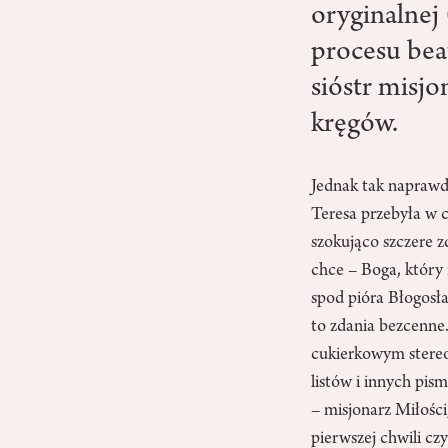
oryginalnej 
procesu bea
sióstr misjo
kręgów.
Jednak tak naprawdę
Teresa przebyła w c
szokująco szczere z
chce – Boga, który 
spod pióra Błogosła
to zdania bezcenne.
cukierkowym stereo
listów i innych pis
– misjonarz Miłośc
pierwszej chwili cz