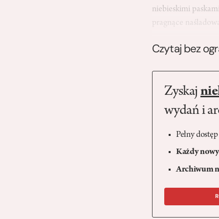
niebieskimi paskam
pragnące naśladow
Czytaj bez og
Zyskaj
nie
wydań i a
Pełny dostęp
Każdy nowy 
Archiwum n
R