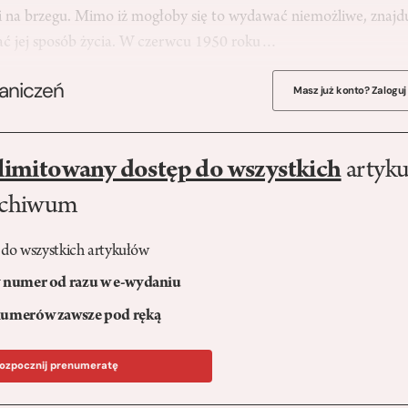
i na brzegu. Mimo iż mogłoby się to wydawać niemożliwe, znajdu
ać jej sposób życia. W czerwcu 1950 roku…
raniczeń
Masz już konto? Zaloguj
limitowany dostęp do wszystkich
artyku
rchiwum
 do wszystkich artykułów
numer od razu w e-wydaniu
umerów zawsze pod ręką
ozpocznij prenumeratę