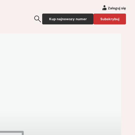
Zaloguj się
Kup najnowszy numer
Subskrybuj