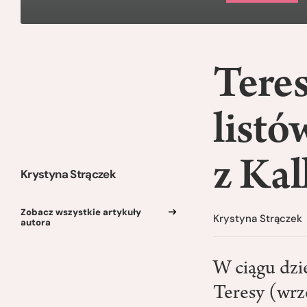
Teres
listó
z Kal
Krystyna Strączek
Zobacz wszystkie artykuły
Krystyna Strączek
autora
W ciągu dzie
Teresy (wrze