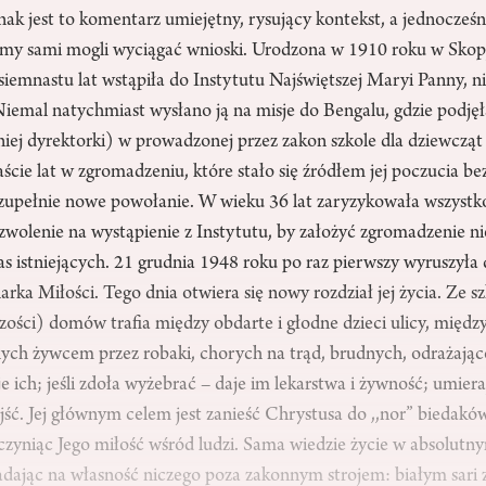
dnak jest to komentarz umiejętny, rysujący kontekst, a jednocześn
śmy sami mogli wyciągać wnioski. Urodzona w 1910 roku w Sko
siemnastu lat wstąpiła do Instytutu Najświętszej Maryi Panny, 
Niemal natychmiast wysłano ją na misje do Bengalu, gdzie podję
niej dyrektorki) w prowadzonej przez zakon szkole dla dziewcząt
cie lat w zgromadzeniu, które stało się źródłem jej poczucia b
upełnie nowe powołanie. W wieku 36 lat zaryzykowała wszystko, 
ozwolenie na wystąpienie z Instytutu, by założyć zgromadzenie 
s istniejących. 21 grudnia 1948 roku po raz pierwszy wyruszyła
arka Miłości. Tego dnia otwiera się nowy rozdział jej życia. Ze s
zości) domów trafia między obdarte i głodne dzieci ulicy, międ
nych żywcem przez robaki, chorych na trąd, brudnych, odrażają
e ich; jeśli zdoła wyżebrać – daje im lekarstwa i żywność; umier
ść. Jej głównym celem jest zanieść Chrystusa do ,,nor” biedakó
e czyniąc Jego miłość wśród ludzi. Sama wiedzie życie w absolutny
adając na własność niczego poza zakonnym strojem: białym sari 