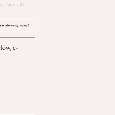
je postulantki
 się, aby kontynuuwać
łów, e-