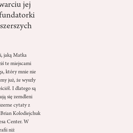
warciu jej
 fundatorki
 szerszych
gi, jaką Matka
iś te miejscami
a, który mnie nie
emy już, że wyszły
iół. I dlatego są
ują się zemdleni
zerne cytaty z
. Brian Kolodiejchuk
resa Center. W
afii niż