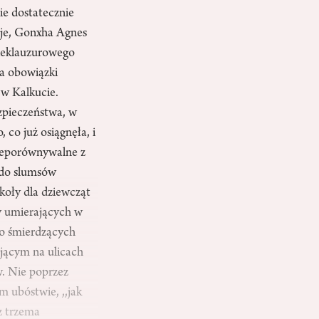
ie dostatecznie
pje, Gonxha Agnes
nieklauzurowego
ła obowiązki
 w Kalkucie.
ezpieczeństwa, w
co już osiągnęła, i
nieporównywalne z
 do slumsów
zkoły dla dziewcząt
zy umierających w
co śmierdzących
ającym na ulicach
w. Nie poprzez
m ubóstwie, ,,jak
z trzema