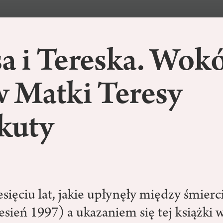
a i Tereska. Wokó
w Matki Teresy
kuty
sięciu lat, jakie upłynęły między śmierc
sień 1997) a ukazaniem się tej książki w