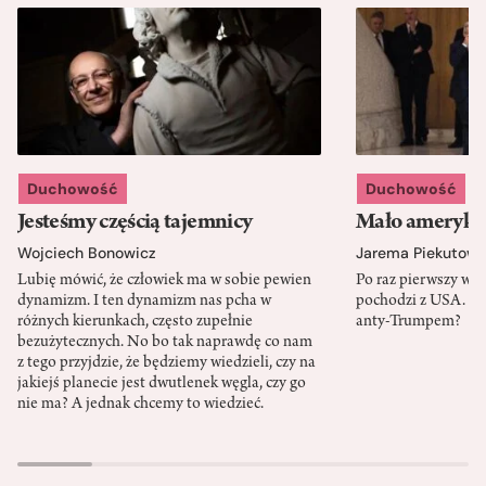
Duchowość
Duchowość
Jesteśmy częścią tajemnicy
Mało amerykań
Wojciech Bonowicz
Jarema Piekutows
Lubię mówić, że człowiek ma w sobie pewien
Po raz pierwszy w h
dynamizm. I ten dynamizm nas pcha w
pochodzi z USA. Cz
różnych kierunkach, często zupełnie
anty-Trumpem?
bezużytecznych. No bo tak naprawdę co nam
z tego przyjdzie, że będziemy wiedzieli, czy na
jakiejś planecie jest dwutlenek węgla, czy go
nie ma? A jednak chcemy to wiedzieć.