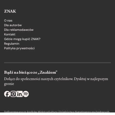
ZNAK
O nas
Dla autorów
Dla reklamodawców
Kontakt
Gdzie mogę kupić ZNAK?
Regulamin
Polityka prywatności
Bądź na bieżąco ze „Znakiem”
Dołącz do społeczności naszych czytelnikow. Dysktuj w najlepszym
gronie
Dofinansowano ze środków Ministra Kultury i Dziedzictwa Narodowego pochodzących
z Funduszu Promocji Kultury – państwowego funduszu celowego.