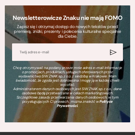
Newsletterowicze Znaku nie mają FOMO
Zapisz się i otrzymaj dostęp do nowych tekstów przed
premierą, zniżki, prezenty i polecenia kulturalne specjalnie
dla Ciebie.
Chcę otrzymywać na podany przeze mnie adres e-mail informacje
o promocjach, produktach, usługach oferowanych przez
wydawnictwo SIW ZNAK sp. z o.o. z siedzibą w Krakowie. Mam
świadomość, że zgoda jest dobrowolna i mogę ją w każdej chwili
wycofać.
Administratorem danych osobowych jest SIW ZNAK sp. z o.o., dane
osobowe będą przetwarzane w celach marketingowych.
Szczegółowe zasady przetwarzania danych osobowych, w tym
przysługujących Ci prawach, można znaleźć w
Polityce
Prywatności
.