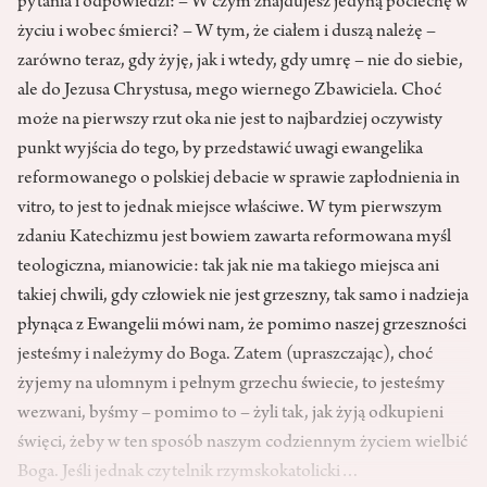
pytania i odpowiedzi: – W czym znajdujesz jedyną pociechę w
życiu i wobec śmierci? – W tym, że ciałem i duszą należę –
zarówno teraz, gdy żyję, jak i wtedy, gdy umrę – nie do siebie,
ale do Jezusa Chrystusa, mego wiernego Zbawiciela. Choć
może na pierwszy rzut oka nie jest to najbardziej oczywisty
punkt wyjścia do tego, by przedstawić uwagi ewangelika
reformowanego o polskiej debacie w sprawie zapłodnienia in
vitro, to jest to jednak miejsce właściwe. W tym pierwszym
zdaniu Katechizmu jest bowiem zawarta reformowana myśl
teologiczna, mianowicie: tak jak nie ma takiego miejsca ani
takiej chwili, gdy człowiek nie jest grzeszny, tak samo i nadzieja
płynąca z Ewangelii mówi nam, że pomimo naszej grzeszności
jesteśmy i należymy do Boga. Zatem (upraszczając), choć
żyjemy na ułomnym i pełnym grzechu świecie, to jesteśmy
wezwani, byśmy – pomimo to – żyli tak, jak żyją odkupieni
święci, żeby w ten sposób naszym codziennym życiem wielbić
Boga. Jeśli jednak czytelnik rzymskokatolicki…