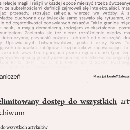
 a relacje magii i religii w każdej epoce mierzyć trzeba ówczes
, że subtelnościami definicji zajmowali się intelektualiści, ma
ając przesądy, stosując zaklęcia, wierząc we wróżby. A z
władze duchowne czy świeckie samo stawało się rytuałem, k
eżnie od częstotliwości ponawianych zakazów. Także granice międ
nauki, a magią demoniczną, rodzajem zniekształconej postaci
sunięciom. Zacierało się też nieraz rozróżnienie między mag
 dobroczynna, przynosić pożytek i chronić od nieszczęść, dru
. Uprawiających bałwochwalstwo, gusła i czary Nowy T
jących nienawiści, zabójców i rozpustników, zapowiadając, ż
zeka ich wszystkich gorejące jezioro ognia i siarki (por. Ga 5
stępków opisują grzechy szerzące się nie tylko wśród pogan (por.
por. Rz 13, 13-14; 1 Kor 5, 11; 6, 6-9; 2 Kor 12, 20-21). Postrzeg
ścijańskich jedynie jako gotowego…
raniczeń
Masz już konto? Zaloguj
elimitowany dostęp do wszystkich
art
rchiwum
 do wszystkich artykułów