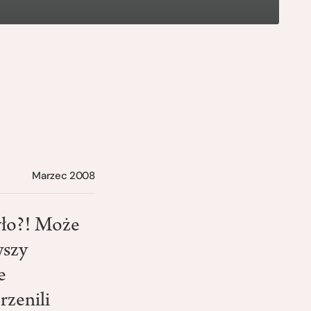
Marzec 2008
było?! Może
wszy
e
rzenili