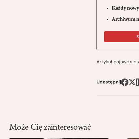
Każdy nowy 
Archiwum n
R
Artykuł pojawił si
Udostępnij
Może Cię zainteresować