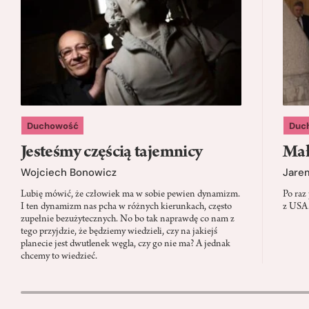
Duchowość
Duc
Jesteśmy częścią tajemnicy
Mał
Wojciech Bonowicz
Jare
Lubię mówić, że człowiek ma w sobie pewien dynamizm.
Po raz
I ten dynamizm nas pcha w różnych kierunkach, często
z USA.
zupełnie bezużytecznych. No bo tak naprawdę co nam z
tego przyjdzie, że będziemy wiedzieli, czy na jakiejś
planecie jest dwutlenek węgla, czy go nie ma? A jednak
chcemy to wiedzieć.