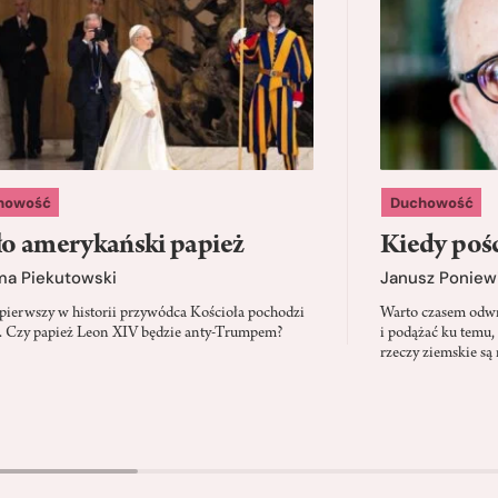
howość
Duchowość
o amerykański papież
Kiedy pośc
ma Piekutowski
Janusz Poniew
 pierwszy w historii przywódca Kościoła pochodzi
Warto czasem odwró
 Czy papież Leon XIV będzie anty-Trumpem?
i podążać ku temu,
rzeczy ziemskie są 