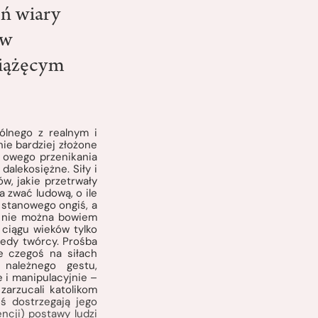
eń wiary
 w
siążęcym
pólnego z realnym i
ie bardziej złożone
e owego przenikania
alekosiężne. Siły i
w, jakie przetrwały
a zwać ludową, o ile
 stanowego ongiś, a
ń nie można bowiem
 ciągu wieków tylko
kiedy twórcy. Prośba
ie czegoś na siłach
 należnego gestu,
 i manipulacyjnie –
zarzucali katolikom
iś dostrzegają jego
ncji) postawy ludzi