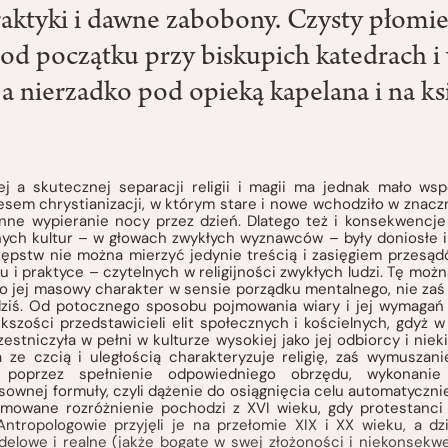
aktyki i dawne zabobony. Czysty płomi
 od początku przy biskupich katedrach i
, a nierzadko pod opieką kapelana i na k
j a skutecznej separacji religii i magii ma jednak mało ws
sem chrystianizacji, w którym stare i nowe wchodziło w znaczn
anne wypieranie nocy przez dzień. Dlatego też i konsekwencj
nych kultur – w głowach zwykłych wyznawców – były doniosłe i d
tępstw nie można mierzyć jedynie treścią i zasięgiem przesądó
u i praktyce – czytelnych w religijności zwykłych ludzi. Tę możn
to jej masowy charakter w sensie porządku mentalnego, nie zaś
 dziś. Od potocznego sposobu pojmowania wiary i jej wymaga
kszości przedstawicieli elit społecznych i kościelnych, gdyż w
estniczyła w pełni w kulturze wysokiej jako jej odbiorcy i nie
ze czcią i uległością charakteryzuje religię, zaś wymuszan
 poprzez spełnienie odpowiedniego obrzędu, wykonanie
ownej formuły, czyli dążenie do osiągnięcia celu automatycznie
jmowane rozróżnienie pochodzi z XVI wieku, gdy protestanci 
Antropologowie przyjęli je na przełomie XIX i XX wieku, a dz
elowe i realne (jakże bogate w swej złożoności i niekonsekwe