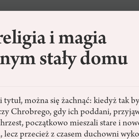
eligia i magia
dnym stały domu
i tytuł, można się żachnąć: kiedyż tak 
czy Chrobrego, gdy ich poddani, przyją
chrzest, początkowo mieszali stare i now
, lecz przecież z czasem duchowni wyko