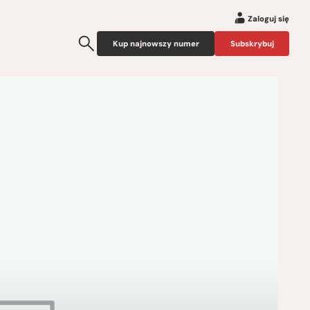
Zaloguj się
Kup najnowszy numer
Subskrybuj