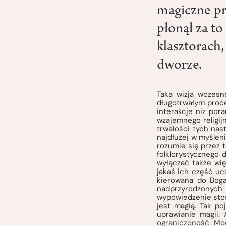
magiczne pr
płonął za to
klasztorach
dworze.
Taka wizja wczesne
długotrwałym proce
interakcje niż por
wzajemnego religij
trwałości tych nas
najdłużej w myśleni
rozumie się przez 
folklorystycznego
wyłączać także wię
jakaś ich część ucz
kierowana do Boga 
nadprzyrodzonych
wypowiedzenie stos
jest magią. Tak po
uprawianie magii. 
ograniczoność. Mod