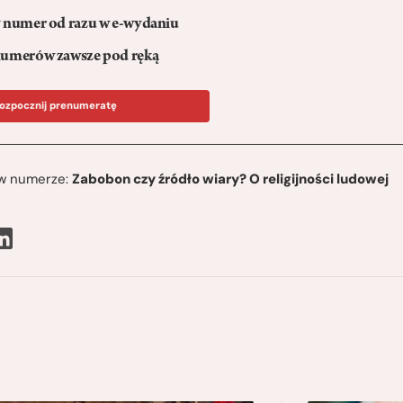
numer od razu w e-wydaniu
umerów zawsze pod ręką
ozpocznij prenumeratę
ę w numerze:
Zabobon czy źródło wiary? O religijności ludowej