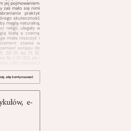
nym jej pojmowaniem.
sy zaś mało się nimi
abranianie praktyk
tórego skuteczność
zy magią naturalną,
 religii, ulegały w
ią białą a czarną.
ga miała niszczyć i
estament stawia w
e zamiast wstępu do
, 20-21; Ap 21, 8).
 Rz 1, 21-32), ale i
anie całej populacji
 się, aby kontynuuwać
ykułów, e-