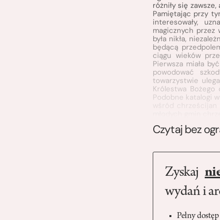
różniły się zawsze,
Pamiętając przy tym
interesowały, uzn
magicznych przez 
była nikła, niezal
będącą przedpolem 
ciągu wieków prze
Pierwsza miała być
powodować szkody
towarzystwie ulega
Królestwa Bożego c
Podobne katalogi wy
wśród chrześcijan (
młodych gmin chrze
Czytaj bez og
Zyskaj
ni
wydań i a
Pełny dostęp