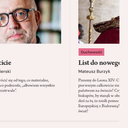
Duchowość
icie
List do nowego p
ierski
Mateusz Burzyk
cić się od tego, co materialne,
Piszemy do Leona XIV: Czy Wa
 co podniosłe, „albowiem wszystkie
pierwszym całkowicie zielony
nietrwałe”.
państwem na świecie? Czy prze
biskupów, by stanęli w obroni
dziś za to, że nieśli pomoc mi
Europejskiej z Białorusią? Czy
świat?