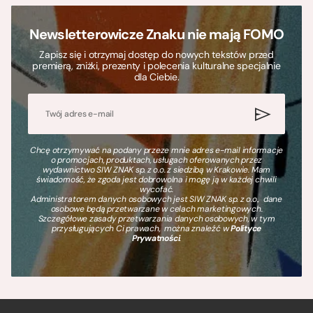
Newsletterowicze Znaku nie mają FOMO
Zapisz się i otrzymaj dostęp do nowych tekstów przed
premierą, zniżki, prezenty i polecenia kulturalne specjalnie
dla Ciebie.
Chcę otrzymywać na podany przeze mnie adres e-mail informacje
o promocjach, produktach, usługach oferowanych przez
wydawnictwo SIW ZNAK sp. z o.o. z siedzibą w Krakowie. Mam
świadomość, że zgoda jest dobrowolna i mogę ją w każdej chwili
wycofać.
Administratorem danych osobowych jest SIW ZNAK sp. z o.o., dane
osobowe będą przetwarzane w celach marketingowych.
Szczegółowe zasady przetwarzania danych osobowych, w tym
przysługujących Ci prawach, można znaleźć w
Polityce
Prywatności
.