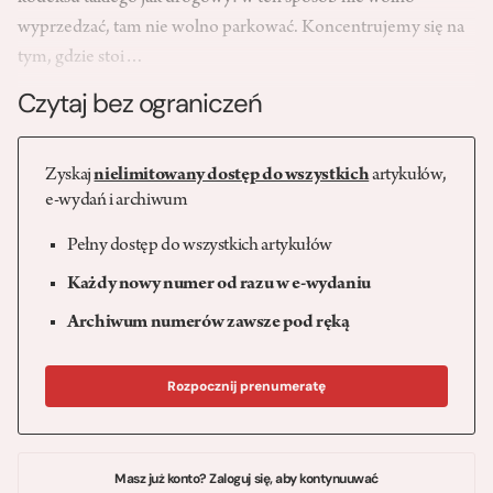
wyprzedzać, tam nie wolno parkować. Koncentrujemy się na
tym, gdzie stoi…
Czytaj bez ograniczeń
Zyskaj
nielimitowany dostęp do wszystkich
artykułów,
e-wydań i archiwum
Pełny dostęp do wszystkich artykułów
Każdy nowy numer od razu w e-wydaniu
Archiwum numerów zawsze pod ręką
Rozpocznij prenumeratę
Masz już konto? Zaloguj się, aby kontynuuwać