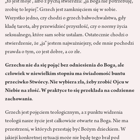
„to jest moje”, albo z pychą stwierdza: „ja Boga nie potrzebuję,
zrobię to lepiej”. Grzech jest zamknięciem się w sobie.
Wszystko jedno, czy chodzi o grzech bałwochwalstwa, gdy
kładę tarota, aby przewidzieć przyszłość, czy o normy życia
seksualnego, które sam sobie ustalam. Ostatecznie chodzi o
stwierdzenie, że „ja” jestem najważniejszy, ode mnie pochodzi
prawda o tym, co jest dobre, a co złe.
Grzechu nie da się pojąć bez odniesienia do Boga, ale
człowiek w niewielkim stopniu ma świadomość buntu
przeciwko Stwórcy. Nie wybiera zła, żeby zrobić Ojcu w
Niebie na złość. W praktyce to się przekłada na codzienne
zachowania
.
Grzech jest pojęciem teologicznym, a z punktu widzenia
teologii nasze życie jest całkowicie otwarte na Boga. Nie ma
przestrzeni, w których przestaję być Bożym dzieckiem. W
jakiejś konkretnej sytuacji może nie będę tego brał pod