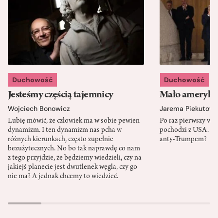
Duchowość
Duchowość
Jesteśmy częścią tajemnicy
Mało amerykań
Wojciech Bonowicz
Jarema Piekutows
Lubię mówić, że człowiek ma w sobie pewien
Po raz pierwszy w h
dynamizm. I ten dynamizm nas pcha w
pochodzi z USA. Cz
różnych kierunkach, często zupełnie
anty-Trumpem?
bezużytecznych. No bo tak naprawdę co nam
z tego przyjdzie, że będziemy wiedzieli, czy na
jakiejś planecie jest dwutlenek węgla, czy go
nie ma? A jednak chcemy to wiedzieć.