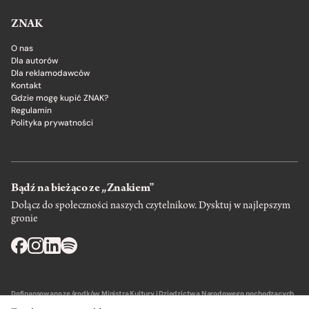
ZNAK
O nas
Dla autorów
Dla reklamodawców
Kontakt
Gdzie mogę kupić ZNAK?
Regulamin
Polityka prywatności
Bądź na bieżąco ze „Znakiem”
Dołącz do społeczności naszych czytelnikow. Dysktuj w najlepszym
gronie
Dofinansowano ze środków Ministra Kultury i Dziedzictwa Narodowego pochodzących
z Funduszu Promocji Kultury – państwowego funduszu celowego.