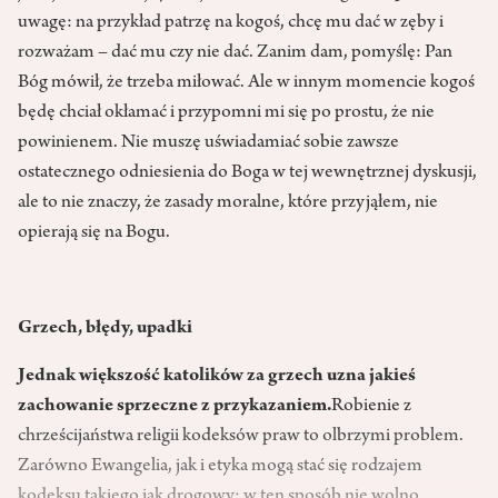
uwagę: na przykład patrzę na kogoś, chcę mu dać w zęby i
rozważam – dać mu czy nie dać. Zanim dam, pomyślę: Pan
Bóg mówił, że trzeba miłować. Ale w innym momencie kogoś
będę chciał okłamać i przypomni mi się po prostu, że nie
powinienem. Nie muszę uświadamiać sobie zawsze
ostatecznego odniesienia do Boga w tej wewnętrznej dyskusji,
ale to nie znaczy, że zasady moralne, które przyjąłem, nie
opierają się na Bogu.
Grzech, błędy, upadki
Jednak większość katolików za grzech uzna jakieś
zachowanie sprzeczne z przykazaniem.
Robienie z
chrześcijaństwa religii kodeksów praw to olbrzymi problem.
Zarówno Ewangelia, jak i etyka mogą stać się rodzajem
kodeksu takiego jak drogowy: w ten sposób nie wolno