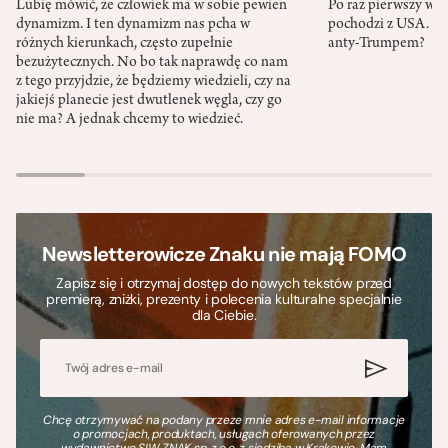
Lubię mówić, że człowiek ma w sobie pewien
Po raz pierwszy w h
dynamizm. I ten dynamizm nas pcha w
pochodzi z USA. Cz
różnych kierunkach, często zupełnie
anty-Trumpem?
bezużytecznych. No bo tak naprawdę co nam
z tego przyjdzie, że będziemy wiedzieli, czy na
jakiejś planecie jest dwutlenek węgla, czy go
nie ma? A jednak chcemy to wiedzieć.
Newsletterowicze Znaku nie mają FOMO
Zapisz się i otrzymaj dostęp do nowych tekstów przed
premierą, zniżki, prezenty i polecenia kulturalne specjalnie
dla Ciebie.
Chcę otrzymywać na podany przeze mnie adres e-mail informacje
o promocjach, produktach, usługach oferowanych przez
wydawnictwo SIW ZNAK sp. z o.o. z siedzibą w Krakowie. Mam