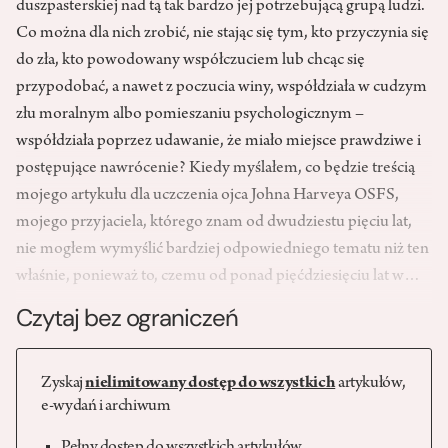
duszpasterskiej nad tą tak bardzo jej potrzebującą grupą ludzi.
Co można dla nich zrobić, nie stając się tym, kto przyczynia się
do zła, kto powodowany współczuciem lub chcąc się
przypodobać, a nawet z poczucia winy, współdziała w cudzym
złu moralnym albo pomieszaniu psychologicznym –
współdziała poprzez udawanie, że miało miejsce prawdziwe i
postępujące nawrócenie? Kiedy myślałem, co będzie treścią
mojego artykułu dla uczczenia ojca Johna Harveya OSFS,
mojego przyjaciela, którego znam od dwudziestu pięciu lat,
nie mogłem wymyślić bardziej odpowiedniego tematu niż ten
właśnie, ponieważ to, czemu od ponad pięćdziesięciu lat w…
Czytaj bez ograniczeń
Zyskaj
nielimitowany dostęp do wszystkich
artykułów,
e-wydań i archiwum