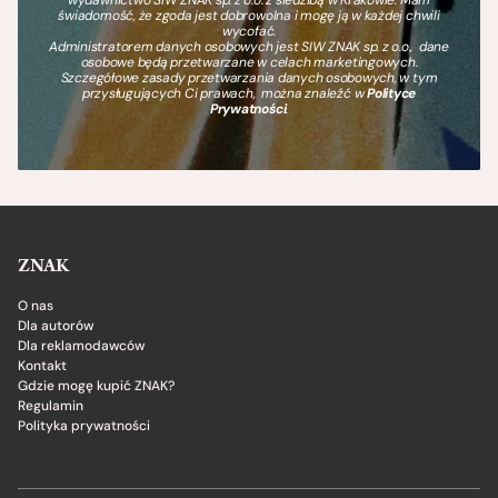
świadomość, że zgoda jest dobrowolna i mogę ją w każdej chwili
wycofać.
Administratorem danych osobowych jest SIW ZNAK sp. z o.o., dane
osobowe będą przetwarzane w celach marketingowych.
Szczegółowe zasady przetwarzania danych osobowych, w tym
przysługujących Ci prawach, można znaleźć w
Polityce
Prywatności
.
ZNAK
O nas
Dla autorów
Dla reklamodawców
Kontakt
Gdzie mogę kupić ZNAK?
Regulamin
Polityka prywatności