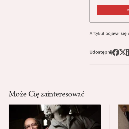
R
Artykuł pojawił si
Udostępnij
Może Cię zainteresować