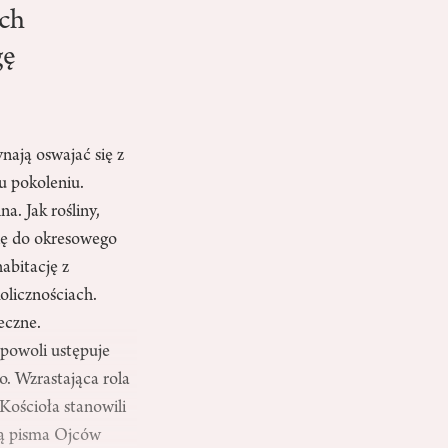
ich
gę
ają oswajać się z
u pokoleniu.
a. Jak rośliny,
się do okresowego
habitację z
olicznościach.
eczne.
 powoli ustępuje
. Wzrastająca rola
Kościoła stanowili
ją pisma Ojców