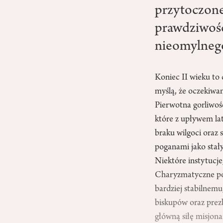
przytoczone
prawdziwośc
nieomylneg
Koniec II wieku to
myślą, że oczekiwan
Pierwotna gorliwość 
które z upływem lat
braku wilgoci oraz 
poganami jako stały
Niektóre instytucje
Charyzmatyczne pod
bardziej stabilnem
biskupów oraz prezb
główną siłę misjon