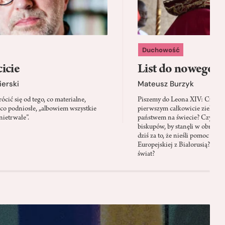
Duchowość
icie
List do nowego p
ierski
Mateusz Burzyk
cić się od tego, co materialne,
Piszemy do Leona XIV: Czy Wa
 co podniosłe, „albowiem wszystkie
pierwszym całkowicie zielony
nietrwałe”.
państwem na świecie? Czy prze
biskupów, by stanęli w obroni
dziś za to, że nieśli pomoc mi
Europejskiej z Białorusią? Czy
świat?