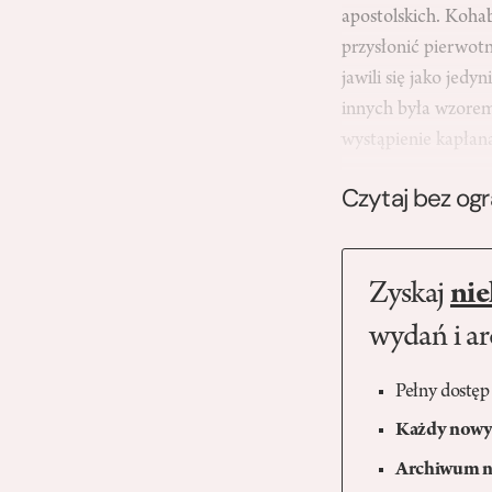
apostolskich. Kohab
przysłonić pierwot
jawili się jako jed
innych była wzorem
wystąpienie kapła
Czytaj bez og
Zyskaj
nie
wydań i a
Pełny dostęp
Każdy nowy 
Archiwum n