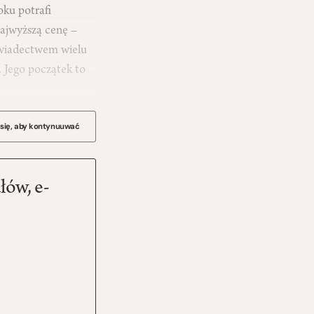
oku potrafi
najwyższą cenę –
 świadectwem wielu
 Jego początek to
 się, aby kontynuuwać
łów, e-