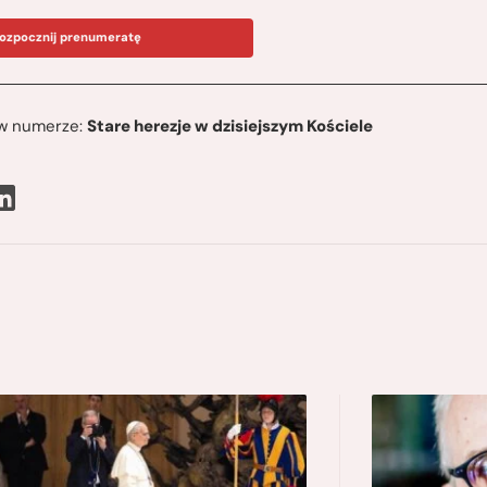
ozpocznij prenumeratę
ę w numerze:
Stare herezje w dzisiejszym Kościele