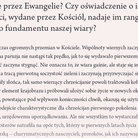
 przez Ewangelie? Czy oświadczenie o 
i, wydane przez Kościół, nadaje im ran
o fundamentu naszej wiary?
 czas ogromnych przemian w Kościele. Wspólnoty wiernych zaczyn
a paruzja nie nastąpi tak prędko, jak to się wydawało pierwszem
zaczyna stygnąć. Nie oznacza to, że wiara gaśnie, ale staje się inn
a tracą pierwotną soczystość zieleni i zaczynają przyzwyczajać 
siły słońca, tak samo wierzący chrześcijanie powoli traktowali ko
 element krajobrazu i próbowali ułożyć sobie życie w nowych ok
, powstające pod wpływem konieczności chwili, okazują się użyt
ejście charakterystyczne dla chrześcijan pierwszego pokolenia
u, urzędowemu uporządkowaniu. Ale nie wszystkim to wystarczało
iterów natrafiła na opór tych, którzy w pierwszych latach życia 
arską – charyzmatycznych nauczycieli, proroków, jak ich nazywa