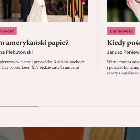
howość
Duchowość
o amerykański papież
Kiedy pośc
ma Piekutowski
Janusz Poniew
 pierwszy w historii przywódca Kościoła pochodzi
Warto czasem odwró
 Czy papież Leon XIV będzie anty-Trumpem?
i podążać ku temu,
rzeczy ziemskie są 