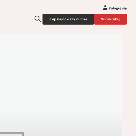
Zaloguj się
Kup najnowszy numer
Subskrybuj