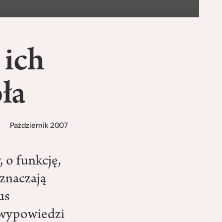
 ich
ła
Październik 2007
 o funkcję,
oznaczają
us
 wypowiedzi