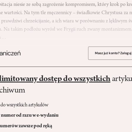
itacja niesie ze sobą zagrożenie kompromisem, który krok po kr
ne wartości. Na tym tle męczennicy – świadkowie Chrystusa za 
yni prawdziwi chrześcijanie, a ich wiara w porównaniu z lękliwym
. Na takim podłożu wyrósł we Frygii ruch zwany montanizmem.
na…
raniczeń
Masz już konto? Zaloguj
limitowany dostęp do wszystkich
artyku
rchiwum
 do wszystkich artykułów
numer od razu w e-wydaniu
umerów zawsze pod ręką