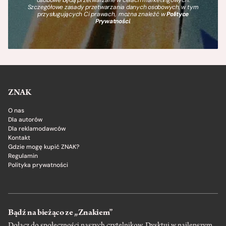
Szczegółowe zasady przetwarzania danych osobowych, w tym
przysługujących Ci prawach, można znaleźć w
Polityce
Prywatności
.
ZNAK
O nas
Dla autorów
Dla reklamodawców
Kontakt
Gdzie mogę kupić ZNAK?
Regulamin
Polityka prywatności
Bądź na bieżąco ze „Znakiem”
Dołącz do społeczności naszych czytelnikow. Dysktuj w najlepszym