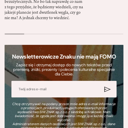
bezużytecznych. No bo tak naprawdę co nam
z tego przyjdzie, że będziemy wiedzieli, czy na
jakiejś planecie jest dwutlenek węgla, czy go
nie ma? A jednak chcemy to wiedzieć.
Newsletterowicze Znaku nie mają FOMO
Zapisz się i otrzymaj dostęp do nowych tekstów przed
premierą, zniżki, prezenty i polecenia kulturalne specjalnie
dla Ciebie.
Chcę otrzymywać na podany przeze mnie adres e-mail informacje
o promocjach, produktach, usługach oferowanych przez
wydawnictwo SIW ZNAK sp. z o.o. z siedzibą w Krakowie. Mam
świadomość, że zgoda jest dobrowolna i mogę ją w każdej chwili
wycofać.
Administratorem danych osobowych jest SIW ZNAK sp. z o.o., dane
osobowe będą przetwarzane w celach marketingowych.