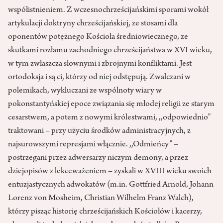
współistnieniem. Z wczesnochrześcijańskimi sporami wokół
artykulacji doktryny chrześcijańskiej, ze stosami dla
oponentów potężnego Kościoła średniowiecznego, ze
skutkami rozłamu zachodniego chrześcijaństwa w XVI wieku,
w tym zwłaszcza słownymi i zbrojnymi konfliktami. Jest
ortodoksja i są ci, którzy od niej odstępują. Zwalczani w
polemikach, wykluczani ze wspólnoty wiary w
pokonstantyńskiej epoce związania się młodej religii ze starym
cesarstwem, a potem z nowymi królestwami, ,,odpowiednio”
traktowani – przy użyciu środków administracyjnych, z
najsurowszymi represjami włącznie. ,,Odmieńcy” –
postrzegani przez adwersarzy niczym demony, a przez
dziejopisów z lekceważeniem – zyskali w XVIII wieku swoich
entuzjastycznych adwokatów (m.in. Gottfried Arnold, Johann
Lorenz von Mosheim, Christian Wilhelm Franz Walch),
którzy pisząc historię chrześcijańskich Kościołów i kacerzy,