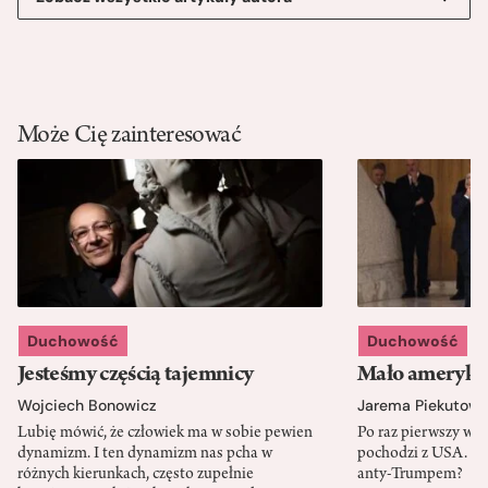
Może Cię zainteresować
Duchowość
Duchowość
Jesteśmy częścią tajemnicy
Mało amerykań
Wojciech Bonowicz
Jarema Piekutows
Lubię mówić, że człowiek ma w sobie pewien
Po raz pierwszy w h
dynamizm. I ten dynamizm nas pcha w
pochodzi z USA. Cz
różnych kierunkach, często zupełnie
anty-Trumpem?