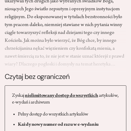
ukazywali tych drugich jako wybranych świadków Boga,
niosących Jego światło zepsutym i opresyjnym instytucjom
religijnym. Do eksponowanej w tytułach bezstronności było
tym pracom daleko, niemniej stawiane w nich pytania winny
ciągle towarzyszyć refleksji nad dziejami tego czy innego
Kościoła. Jak można było wierzyć, że Bóg chce, by innego
chrześcijanina nękać więzieniem czy konfiskatą mienia, a
nawet śmiercią za to, że nie jest w stanie uznać którejś z prawd
wiary? Dlaczego pogłoski i domysły na temat heretyka…
Czytaj bez ograniczeń
Zyskaj
nielimitowany dostęp do wszystkich
artykułów,
e-wydań i archiwum
Pełny dostęp do wszystkich artykułów
Każdy nowy numer od razu w e-wydaniu