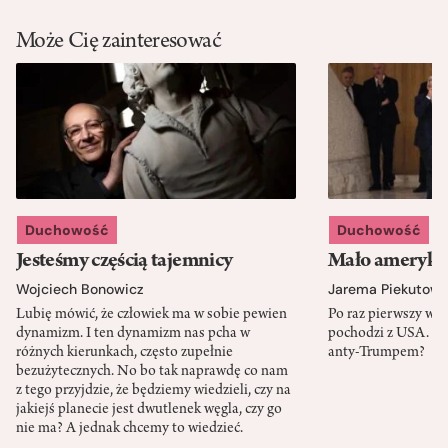
Może Cię zainteresować
Duchowość
Duchowość
Jesteśmy częścią tajemnicy
Mało amerykań
Wojciech Bonowicz
Jarema Piekutows
Lubię mówić, że człowiek ma w sobie pewien
Po raz pierwszy w h
dynamizm. I ten dynamizm nas pcha w
pochodzi z USA. Cz
różnych kierunkach, często zupełnie
anty-Trumpem?
bezużytecznych. No bo tak naprawdę co nam
z tego przyjdzie, że będziemy wiedzieli, czy na
jakiejś planecie jest dwutlenek węgla, czy go
nie ma? A jednak chcemy to wiedzieć.