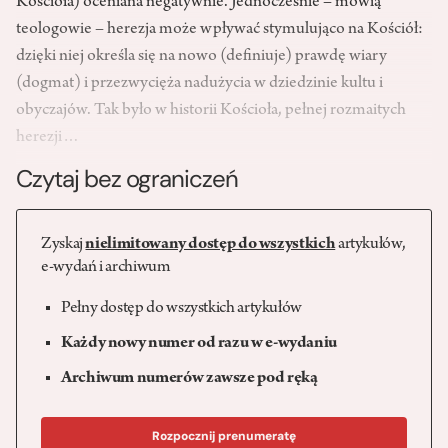
Kościoła) oceniana negatywnie. Jednocześnie – mówią
teologowie – herezja może wpływać stymulująco na Kościół:
dzięki niej określa się na nowo (definiuje) prawdę wiary
(dogmat) i przezwycięża nadużycia w dziedzinie kultu i
obyczajów. Tak było w historii Kościoła, pełnej rozmaitych
herezji…
Czytaj bez ograniczeń
Zyskaj
nielimitowany dostęp do wszystkich
artykułów,
e-wydań i archiwum
Pełny dostęp do wszystkich artykułów
Każdy nowy numer od razu w e-wydaniu
Archiwum numerów zawsze pod ręką
Rozpocznij prenumeratę