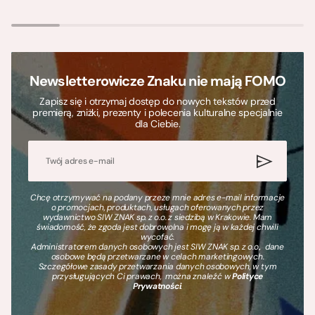
Newsletterowicze Znaku nie mają FOMO
Zapisz się i otrzymaj dostęp do nowych tekstów przed
premierą, zniżki, prezenty i polecenia kulturalne specjalnie
dla Ciebie.
Chcę otrzymywać na podany przeze mnie adres e-mail informacje
o promocjach, produktach, usługach oferowanych przez
wydawnictwo SIW ZNAK sp. z o.o. z siedzibą w Krakowie. Mam
świadomość, że zgoda jest dobrowolna i mogę ją w każdej chwili
wycofać.
Administratorem danych osobowych jest SIW ZNAK sp. z o.o., dane
osobowe będą przetwarzane w celach marketingowych.
Szczegółowe zasady przetwarzania danych osobowych, w tym
przysługujących Ci prawach, można znaleźć w
Polityce
Prywatności
.