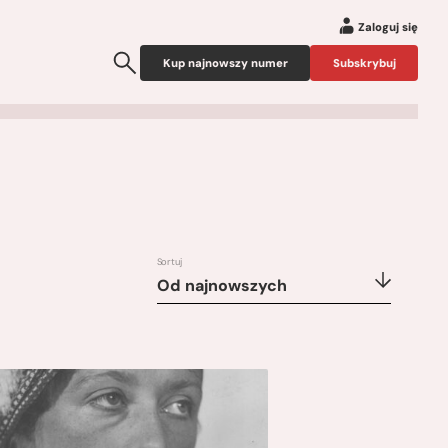
Zaloguj się
Kup najnowszy numer
Subskrybuj
Sortuj
Od najnowszych