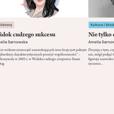
elietony
Kultura i Sztu
idok cudzego sukcesu
Nie tylko
elia Sarnowska
Amelia Sarno
cie widzem nieszczęść nawiedzających inne kraje jest jednym
Decyzję o tym, cz
ajbardziej charakterystycznych przeżyć współczesności” –
nie, mógł podjąć t
ekonywała w 2003 r. w Widoku cudzego cierpienia Susan
figuruje nazwisko
tag
życzenie...