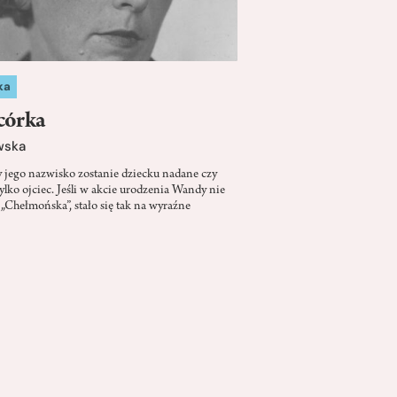
ka
 córka
wska
y jego nazwisko zostanie dziecku nadane czy
ylko ojciec. Jeśli w akcie urodzenia Wandy nie
 „Chełmońska”, stało się tak na wyraźne