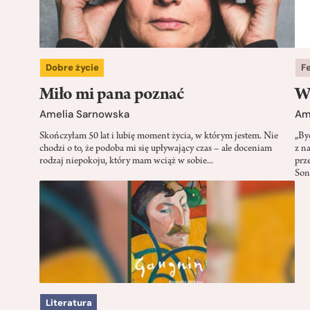
Dobre życie
F
Miło mi pana poznać
W
Amelia Sarnowska
Am
Skończyłam 50 lat i lubię moment życia, w którym jestem. Nie
„By
chodzi o to, że podoba mi się upływający czas – ale doceniam
z n
rodzaj niepokoju, który mam wciąż w sobie...
prz
Son
Literatura