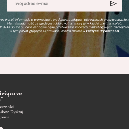
s e-mail informacje o promocjach, produktach, usługach oferowanych przez wydawnictwo
Mam świadomość, że zgoda jest dobrowolna i mogę ją w każdej chwili wycofać.
 ZNAK sp. z o.o., dane osobowe będą przetwarzane w celach marketingowych. Szczegół
w tym przysługujących Ci prawach, można znaleźć w
Polityce Prywatności
.
ieżąco ze
m”
eczności
nikow. Dysktuj
gronie