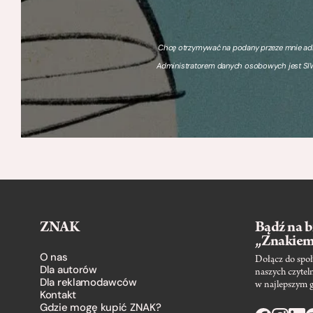
Chcę otrzymywać na podany przeze mnie adre
Administratorem danych osobowych jest SIW
ZNAK
Bądź na b
„Znakie
O nas
Dołącz do społ
Dla autorów
naszych czytel
Dla reklamodawców
w najlepszym 
Kontakt
Gdzie mogę kupić ZNAK?