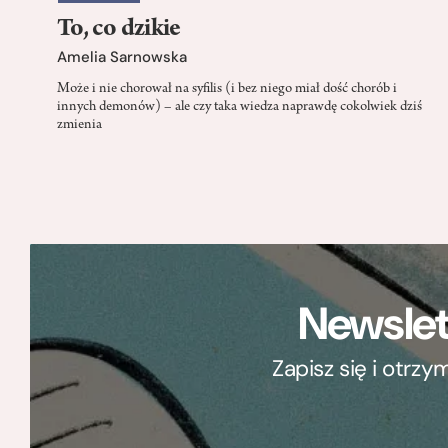
To, co dzikie
Amelia Sarnowska
Może i nie chorował na syfilis (i bez niego miał dość chorób i
innych demonów) – ale czy taka wiedza naprawdę cokolwiek dziś
zmienia
Newslet
Zapisz się i otrz