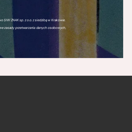
 SIW ZNAK sp. z o.o. z siedzibą w Krakowie.
owe zasady przetwarzania danych osobowych,