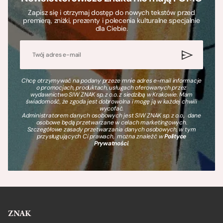
Zapisz się i otrzymaj dostęp do nowych tekstów przed
premierą, zniżki, prezenty i polecenia kulturalne specjalnie
dla Ciebie.
Chcę otrzymywać na podany przeze mnie adres e-mail informacje
o promocjach, produktach, usługach oferowanych przez
wydawnictwo SIW ZNAK sp. z o.o. z siedzibą w Krakowie. Mam
świadomość, że zgoda jest dobrowolna i mogę ją w każdej chwili
wycofać.
Administratorem danych osobowych jest SIW ZNAK sp. z o.o., dane
osobowe będą przetwarzane w celach marketingowych.
Szczegółowe zasady przetwarzania danych osobowych, w tym
przysługujących Ci prawach, można znaleźć w
Polityce
Prywatności
.
ZNAK