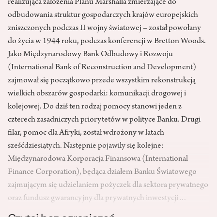
realizująca założenia Planu Marshalla zmierzające do
odbudowania struktur gospodarczych krajów europejskich
zniszczonych podczas II wojny światowej – został powołany
do życia w 1944 roku, podczas konferencji w Bretton Woods.
Jako Międzynarodowy Bank Odbudowy i Rozwoju
(International Bank of Reconstruction and Development)
zajmował się początkowo przede wszystkim rekonstrukcją
wielkich obszarów gospodarki: komunikacji drogowej i
kolejowej. Do dziś ten rodzaj pomocy stanowi jeden z
czterech zasadniczych priorytetów w polityce Banku. Drugi
filar, pomoc dla Afryki, został wdrożony w latach
sześćdziesiątych. Następnie pojawiły się kolejne:
Międzynarodowa Korporacja Finansowa (International
Finance Corporation), będąca działem Banku Światowego
zajmującym się udzielaniem pożyczek dla sektora prywatnego
oraz fundusz gwarancyjny dla prywatnych inwestycji…