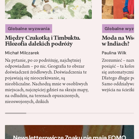
Globalne wyzwania
Globalne wyzw
Między Czukotką i Timbuktu.
Moda na Wsch
Filozofia dalekich podróży
w Indiach?
Michał Milczarek
Paulina Wilk
Na pytanie, po co podróżuję, najchętniej
Zrozumieć – nazwać 
odpowiadam – po nic. Geografia to obszar
posiąść – ta kolon
doświadczeń źródłowych. Doświadczenia te
się automatycznie, a
pojawiają się nieoczekiwanie, są
Dlatego długie podr
nieobliczalne. Nachodzą mnie w osobliwych
Samo oddziaływanie 
miejscach, najczęściej gdzieś na skraju mapy,
wejścia na ścieżki i
na odludziu, na terenach opuszczonych,
nieoswojonych, dzikich
Newsletterowicze Znaku nie mają FOMO