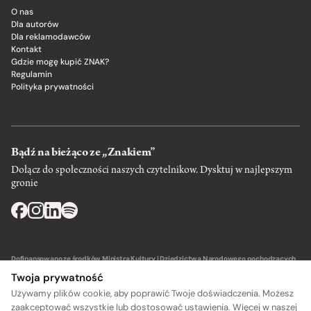
O nas
Dla autorów
Dla reklamodawców
Kontakt
Gdzie mogę kupić ZNAK?
Regulamin
Polityka prywatności
Bądź na bieżąco ze „Znakiem”
Dołącz do społeczności naszych czytelnikow. Dysktuj w najlepszym
gronie
Dofinansowano ze środków Ministra Kultury i Dziedzictwa Narodowego pochodzących
z Funduszu Promocji Kultury – państwowego funduszu celowego.
Twoja prywatność
Używamy plików cookie, aby poprawić Twoje doświadczenia. Możesz
zaakceptować wszystkie lub dostosować ustawienia. Więcej w naszej