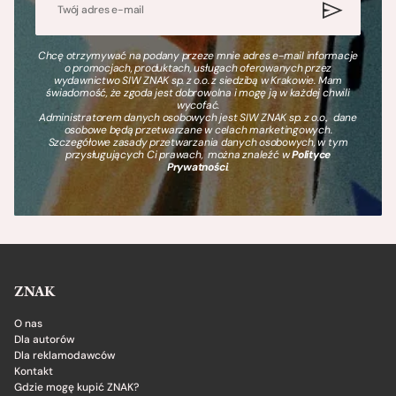
Chcę otrzymywać na podany przeze mnie adres e-mail informacje
o promocjach, produktach, usługach oferowanych przez
wydawnictwo SIW ZNAK sp. z o.o. z siedzibą w Krakowie. Mam
świadomość, że zgoda jest dobrowolna i mogę ją w każdej chwili
wycofać.
Administratorem danych osobowych jest SIW ZNAK sp. z o.o., dane
osobowe będą przetwarzane w celach marketingowych.
Szczegółowe zasady przetwarzania danych osobowych, w tym
przysługujących Ci prawach, można znaleźć w
Polityce
Prywatności
.
ZNAK
O nas
Dla autorów
Dla reklamodawców
Kontakt
Gdzie mogę kupić ZNAK?