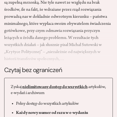
są zupełną mrzonką. Nie tyle nawet ze względu na brak
środków, ile na fakt, że wdrażane przez rząd rozwiązania
prowadzą nas w dokładnie odwrotnym kierunku – państwa
minimalnego, które wypłaca swoim obywatelom świadczenia
gotówkowe, przy czym odmawia rozwiązania przyczyn
leżących u źródła danego problemu. W rezultacie tych
wszystkich działań – jak słusznie pisał Michał Sutowski w
„Krytyce Politycznej” – „niezależnie od największych w
historii transferów społecznych,…
Czytaj bez ograniczeń
Zyskaj
nielimitowany dostęp do wszystkich
artykułów,
e-wydań i archiwum
Pełny dostęp do wszystkich artykułów
Każdy nowy numer od razu w e-wydaniu