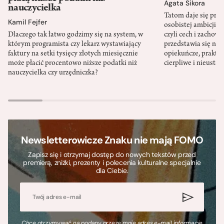
Agata Sikora
nauczycielka
Tatom daje się pra
Kamil Fejfer
osobistej ambicji, 
Dlaczego tak łatwo godzimy się na system, w
czyli cech i zachow
którym programista czy lekarz wystawiający
przedstawia się nat
faktury na setki tysięcy złotych miesięcznie
opiekuńcze, praktyc
może płacić procentowo niższe podatki niż
cierpliwe i nieusta
nauczycielka czy urzędniczka?
Newsletterowicze Znaku nie mają FOMO
Zapisz się i otrzymaj dostęp do nowych tekstów przed
premierą, zniżki, prezenty i polecenia kulturalne specjalnie
dla Ciebie.
Chcę otrzymywać na podany przeze mnie adres e-mail informacje