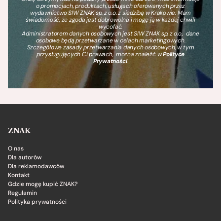
o promocjach, produktach, usługach oferowanych przez
wydawnictwo SIW ZNAK sp. z o.o. z siedzibą w Krakowie. Mam
świadomość, że zgoda jest dobrowolna i mogę ją w każdej chwili
wycofać.
Administratorem danych osobowych jest SIW ZNAK sp. z o.o., dane
osobowe będą przetwarzane w celach marketingowych.
Szczegółowe zasady przetwarzania danych osobowych, w tym
przysługujących Ci prawach, można znaleźć w
Polityce
Prywatności
.
ZNAK
O nas
Dla autorów
Dla reklamodawców
Kontakt
Gdzie mogę kupić ZNAK?
Regulamin
Polityka prywatności