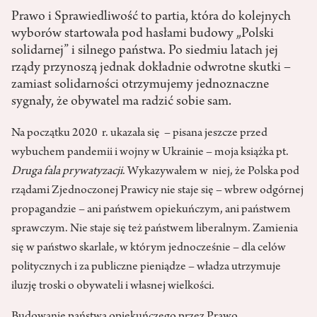
Prawo i Sprawiedliwość to partia, która do kolejnych
wyborów startowała pod hasłami budowy „Polski
solidarnej” i silnego państwa. Po siedmiu latach jej
rządy przynoszą jednak dokładnie odwrotne skutki –
zamiast solidarności otrzymujemy jednoznaczne
sygnały, że obywatel ma radzić sobie sam.
Na początku 2020 r. ukazała się – pisana jeszcze przed
wybuchem pandemii i wojny w Ukrainie – moja książka pt.
Druga fala prywatyzacji
. Wykazywałem w niej, że Polska pod
rządami Zjednoczonej Prawicy nie staje się – wbrew odgórnej
propagandzie – ani państwem opiekuńczym, ani państwem
sprawczym. Nie staje się też państwem liberalnym. Zamienia
się w państwo skarlałe, w którym jednocześnie – dla celów
politycznych i za publiczne pieniądze – władza utrzymuje
iluzję troski o obywateli i własnej wielkości.
Budowanie państwa opiekuńczego przez Prawo