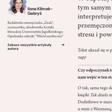
tym samym d
Ilona Klimek-
Gabryś
interpretuj
Redaktorka miesięcznika „Znak”,
przemęczon
recenzentka, absolwentka krytyki
literackiej Uniwersytetu Jagiellońskiego.
stresu i po
Opiekunka rubryki "Wśród możliwości"
Zobacz wszystkie artykuły
autora
Tekst ukazał się w
zupy
Czy odpoczynek to
nam wejść w ten st
O tak, sama tego d
książki
Tak działa 
Dodatkowo w marcu
u mnie z Warszawą, 