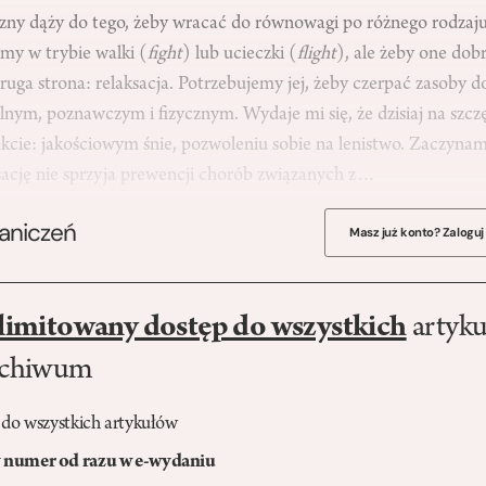
czny dąży do tego, żeby wracać do równowagi po różnego rodzaj
my w trybie walki (
fight
) lub ucieczki (
flight
), ale żeby one dobr
druga strona: relaksacja. Potrzebujemy jej, żeby czerpać zasoby d
ym, poznawczym i fizycznym. Wydaje mi się, że dzisiaj na szczęś
kcie: jakościowym śnie, pozwoleniu sobie na lenistwo. Zaczynam
ksację nie sprzyja prewencji chorób związanych z…
raniczeń
Masz już konto? Zaloguj
limitowany dostęp do wszystkich
artyku
rchiwum
 do wszystkich artykułów
numer od razu w e-wydaniu