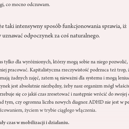
gi, co mocno odczuwam.
 że taki intensywny sposób funkcjonowania sprawia, iż
y uznawać odpoczynek za coś naturalnego.
us tylko dla wyróżnionych, którzy mogą sobie na niego pozwolić,
iej pracować. Kapitalistyczna rzeczywistość podrzuca też trop, 
e mają żadnych zajęć, zatem są nieważni dla systemu i mogą leni
ek jest absolutnie niezbędny, żeby nasz organizm mógł właści
ebuje się co jakiś czas zresetować i następnie wrócić do swoje
nad tym, czy ogromna liczba nowych diagnoz ADHD nie jest w p
źcowaniem, życiem w trybie ciągłego włączenia.
y czas w mobilizacji i działaniu.