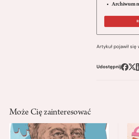
Archiwum n
R
Artykuł pojawił si
Udostępnij
Może Cię zainteresować