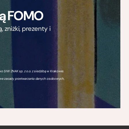
ają FOMO
zniżki, prezenty i
 SIW ZNAK sp. z o.o. z siedzibą w Krakowie.
owe zasady przetwarzania danych osobowych,