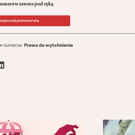
umerów zawsze pod ręką
ozpocznij prenumeratę
ę w numerze:
Prawo do wytchnienia