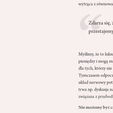
wytrąca z równowa
Zdarza się,
przestajem
Myślimy, że to luks
pieniędzy i mogą mn
dla tych, którzy ni
Tymczasem odpoczyn
układ nerwowy potrz
trwa np. dyskusja 
związana z przebod
Nie możemy być cał