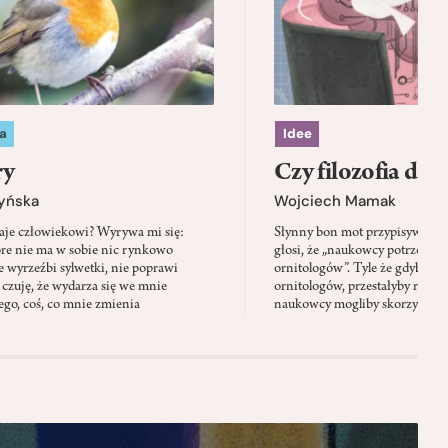
a
Idee
ry
Czy filozofia da l
zyńska
Wojciech Mamak
aje człowiekowi? Wyrywa mi się:
Słynny bon mot przypisywany
óre nie ma w sobie nic rynkowo
głosi, że „naukowcy potrzebują 
 wyrzeźbi sylwetki, nie poprawi
ornitologów”. Tyle że gdyby pta
 czuję, że wydarza się we mnie
ornitologów, przestałyby rozbi
go, coś, co mnie zmienia
naukowcy mogliby skorzystać z 