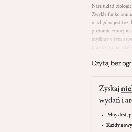
Nasz układ biologi
Zwykle funkcjonuje
niezbędna jest też 
poziomie emocjonaln
myślimy o tym aspe
brak czasu na rela
Czytaj bez og
Zyskaj
nie
wydań i a
Pełny dostęp
Każdy nowy 