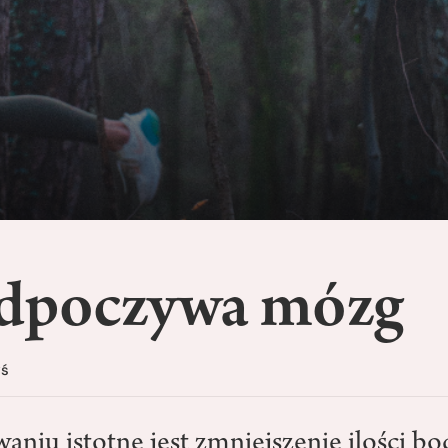
odpoczywa mózg
yś
niu istotne jest zmniejszenie ilości bo