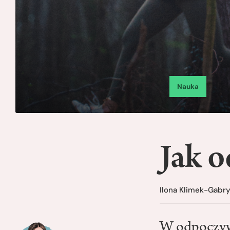
Nauka
Jak 
Ilona Klimek-Gabr
W odpoczywa