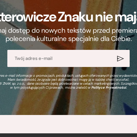
terowicze Znaku nie m
ymaj dostęp do nowych tekstów przed premierą, 
polecenia kulturalne specjalnie dla Ciebie.
s e-mail informacje o promocjach, produktach, usługach oferowanych przez wydawnictwo
Mam świadomość, że zgoda jest dobrowolna i mogę ją w każdej chwili wycofać.
 ZNAK sp. z o.o., dane osobowe będą przetwarzane w celach marketingowych. Szczegół
w tym przysługujących Ci prawach, można znaleźć w
Polityce Prywatności
.