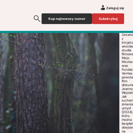
Zaloguj się
Kup najnowszy numer
Subskrybuj
Ostatn
z
inicjat
wrocła
studia
filmow
Mojo
Movies
oraz
Fundac
Veritas
powsta
film
dokume
Joanny
Wojsiat
Jak
ruche
zmieni
umysł
(2024),
który
można
bezpłat
obejrz
na