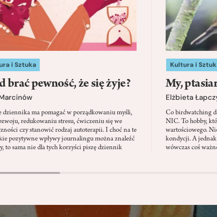
ura i Sztuka
Kultura i Sztuk
d brać pewność, że się żyje?
My, ptasia
 Marcinów
Elżbieta Łapc
e dziennika ma pomagać w porządkowaniu myśli,
Co birdwatching d
zwoju, redukowaniu stresu, ćwiczeniu się we
NIC. To hobby, kt
zności czy stanowić rodzaj autoterapii. I choć na te
wartościowego. Nie
kie pozytywne wpływy journalingu można znaleźć
kondycji. A jednak
, to sama nie dla tych korzyści piszę dziennik
wówczas coś ważne