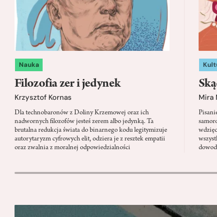
Nauka
Kult
Filozofia zer i jedynek
Ską
Krzysztof Kornas
Mira
Dla technobaronów z Doliny Krzemowej oraz ich
Pisani
nadwornych filozofów jesteś zerem albo jedynką. Ta
samoro
brutalna redukcja świata do binarnego kodu legitymizuje
wdzięc
autorytaryzm cyfrowych elit, odziera je z resztek empatii
wszyst
oraz zwalnia z moralnej odpowiedzialności
dowody