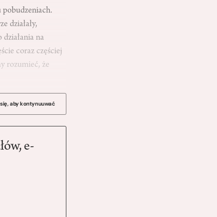
u pobudzeniach.
ze działały,
o działania na
cie coraz częściej
y rozumieć, że
 się, aby kontynuuwać
łów, e-