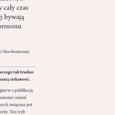
 cały czas
i bywają
hormonu
ć biochemicznej
laczego tak trudno
naszą ciekawość.
pierw z publikacją
zmieniać umysł
.
ych związana jest
róży. Ten tryb