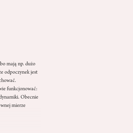
 bo mają np. dużo
że odpoczynek jest
uchować.
wie funkcjonować:
j dynamiki. Obecnie
ewnej mierze