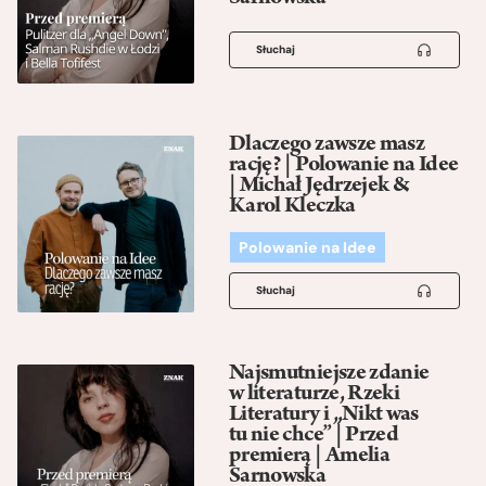
Słuchaj
Dlaczego zawsze masz
rację? | Polowanie na Idee
| Michał Jędrzejek &
Karol Kleczka
Polowanie na Idee
Słuchaj
Najsmutniejsze zdanie
w literaturze, Rzeki
Literatury i „Nikt was
tu nie chce” | Przed
premierą | Amelia
Sarnowska