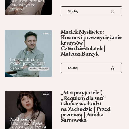
Słuchaj
Maciek Myśliwiec:
Kosmos i przezwyciężanie
kryzysów |
Czterdziestolatek |
Mateusz Burzyk
Słuchaj
„Moi przyjaciele”,
„Requiem dla snu”
i słońce wschodzi
na Zachodzie | Przed
premierą | Amelia
Sarnowska