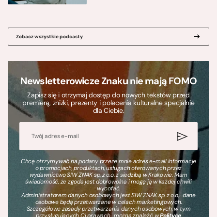
Zobacz wszystkie podcasty
Newsletterowicze Znaku nie mają FOMO
Zapisz się i otrzymaj dostęp do nowych tekstów przed
premierą, zniżki, prezenty i polecenia kulturalne specjalnie
dla Ciebie.
Chcę otrzymywać na podany przeze mnie adres e-mail informacje
o promocjach, produktach, usługach oferowanych przez
wydawnictwo SIW ZNAK sp. z o.o. z siedzibą w Krakowie. Mam
świadomość, że zgoda jest dobrowolna i mogę ją w każdej chwili
wycofać.
Administratorem danych osobowych jest SIW ZNAK sp. z o.o., dane
osobowe będą przetwarzane w celach marketingowych.
Szczegółowe zasady przetwarzania danych osobowych, w tym
przysługujących Ci prawach, można znaleźć w
Polityce