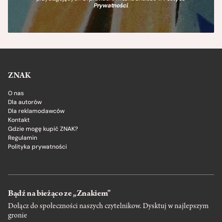
Prywatności
.
ZNAK
O nas
Dla autorów
Dla reklamodawców
Kontakt
Gdzie mogę kupić ZNAK?
Regulamin
Polityka prywatności
Bądź na bieżąco ze „Znakiem”
Dołącz do społeczności naszych czytelnikow. Dysktuj w najlepszym
gronie