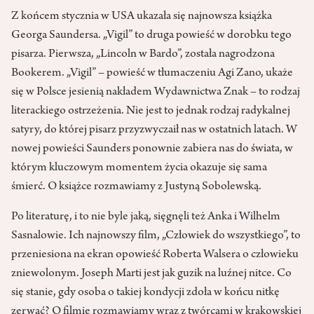
Z końcem stycznia w USA ukazała się najnowsza książka
Georga Saundersa. „Vigil” to druga powieść w dorobku tego
pisarza. Pierwsza, „Lincoln w Bardo”, została nagrodzona
Bookerem. „Vigil” – powieść w tłumaczeniu Agi Zano, ukaże
się w Polsce jesienią nakładem Wydawnictwa Znak – to rodzaj
literackiego ostrzeżenia. Nie jest to jednak rodzaj radykalnej
satyry, do której pisarz przyzwyczaił nas w ostatnich latach. W
nowej powieści Saunders ponownie zabiera nas do świata, w
którym kluczowym momentem życia okazuje się sama
śmierć. O książce rozmawiamy z Justyną Sobolewską.
Po literaturę, i to nie byle jaką, sięgnęli też Anka i Wilhelm
Sasnalowie. Ich najnowszy film, „Człowiek do wszystkiego”, to
przeniesiona na ekran opowieść Roberta Walsera o człowieku
zniewolonym. Joseph Marti jest jak guzik na luźnej nitce. Co
się stanie, gdy osoba o takiej kondycji zdoła w końcu nitkę
zerwać? O filmie rozmawiamy wraz z twórcami w krakowskiej