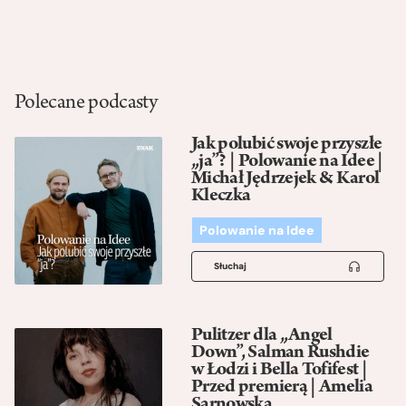
Polecane podcasty
Jak polubić swoje przyszłe
„ja”? | Polowanie na Idee |
Michał Jędrzejek & Karol
Kleczka
Polowanie na Idee
Słuchaj
Pulitzer dla „Angel
Down”, Salman Rushdie
w Łodzi i Bella Tofifest |
Przed premierą | Amelia
Sarnowska