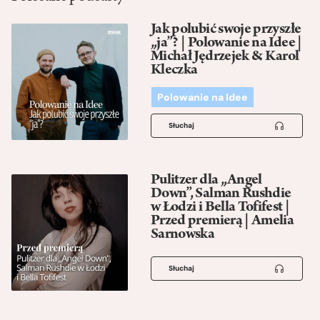
Jak polubić swoje przyszłe
„ja”? | Polowanie na Idee |
Michał Jędrzejek & Karol
Kleczka
Polowanie na Idee
Słuchaj
Pulitzer dla „Angel
Down”, Salman Rushdie
w Łodzi i Bella Tofifest |
Przed premierą | Amelia
Sarnowska
Słuchaj