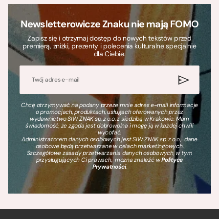
Newsletterowicze Znaku nie mają FOMO
Zapisz się i otrzymaj dostęp do nowych tekstów przed
premierą, zniżki, prezenty i polecenia kulturalne specjalnie
dla Ciebie.
Chcę otrzymywać na podany przeze mnie adres e-mail informacje
o promocjach, produktach, usługach oferowanych przez
wydawnictwo SIW ZNAK sp. z o.o. z siedzibą w Krakowie. Mam
świadomość, że zgoda jest dobrowolna i mogę ją w każdej chwili
wycofać.
Administratorem danych osobowych jest SIW ZNAK sp. z o.o., dane
osobowe będą przetwarzane w celach marketingowych.
Szczegółowe zasady przetwarzania danych osobowych, w tym
przysługujących Ci prawach, można znaleźć w
Polityce
Prywatności
.