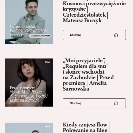
Kosmos i przezwyciężanie
kryzysów |
Czterdziestolatek |
Mateusz Burzyk
Słuchaj
„Moi przyjaciele”,
„Requiem dla snu”
i słońce wschodzi
na Zachodzie | Przed
premierą | Amelia
Sarnowska
Słuchaj
Kiedy czujesz flow |
Polowanie na Idee |