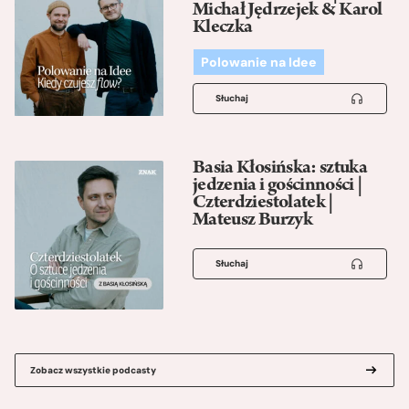
Michał Jędrzejek & Karol
Kleczka
Polowanie na Idee
Słuchaj
Basia Kłosińska: sztuka
jedzenia i gościnności |
Czterdziestolatek |
Mateusz Burzyk
Słuchaj
Zobacz wszystkie podcasty