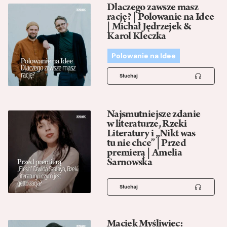
Dlaczego zawsze masz
rację? | Polowanie na Idee
| Michał Jędrzejek &
Karol Kleczka
Polowanie na Idee
Słuchaj
Najsmutniejsze zdanie
w literaturze, Rzeki
Literatury i „Nikt was
tu nie chce” | Przed
premierą | Amelia
Sarnowska
Słuchaj
Maciek Myśliwiec: