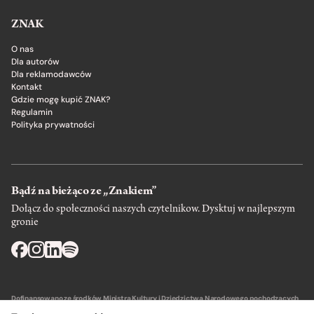
ZNAK
O nas
Dla autorów
Dla reklamodawców
Kontakt
Gdzie mogę kupić ZNAK?
Regulamin
Polityka prywatności
Bądź na bieżąco ze „Znakiem”
Dołącz do społeczności naszych czytelnikow. Dysktuj w najlepszym
gronie
Dofinansowano ze środków Ministra Kultury i Dziedzictwa Narodowego pochodzących
z Funduszu Promocji Kultury – państwowego funduszu celowego.