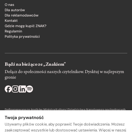
O nas
Dla autorów
Dla reklamodawców
Kontakt
Gdzie mogę kupić ZNAK?
Regulamin
Polityka prywatności
Bądź na bieżąco ze „Znakiem”
Dołącz do społeczności naszych czytelnikow. Dysktuj w najlepszym
gronie
Dofinansowano ze środków Ministra Kultury i Dziedzictwa Narodowego pochodzących
z Funduszu Promocji Kultury – państwowego funduszu celowego.
Twoja prywatność
Używamy plików cookie, aby poprawić Twoje doświadczenia. Możesz
zaakceptować wszystkie lub dostosować ustawienia. Więcej w naszej