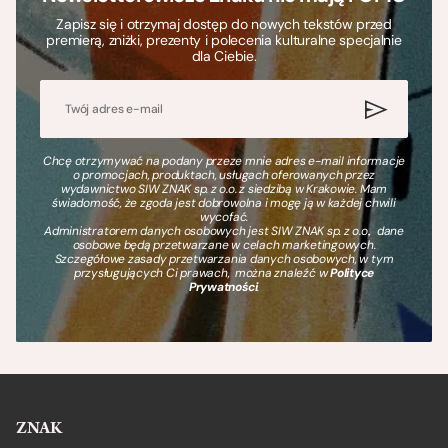
Zapisz się i otrzymaj dostęp do nowych tekstów przed
premierą, zniżki, prezenty i polecenia kulturalne specjalnie
dla Ciebie.
Chcę otrzymywać na podany przeze mnie adres e-mail informacje
o promocjach, produktach, usługach oferowanych przez
wydawnictwo SIW ZNAK sp. z o.o. z siedzibą w Krakowie. Mam
świadomość, że zgoda jest dobrowolna i mogę ją w każdej chwili
wycofać.
Administratorem danych osobowych jest SIW ZNAK sp. z o.o., dane
osobowe będą przetwarzane w celach marketingowych.
Szczegółowe zasady przetwarzania danych osobowych, w tym
przysługujących Ci prawach, można znaleźć w
Polityce
Prywatności
.
ZNAK