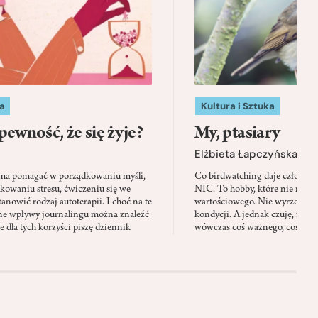
a
Kultura i Sztuka
pewność, że się żyje?
My, ptasiary
Elżbieta Łapczyńska
 ma pomagać w porządkowaniu myśli,
Co birdwatching daje człowie
kowaniu stresu, ćwiczeniu się we
NIC. To hobby, które nie ma w
anowić rodzaj autoterapii. I choć na te
wartościowego. Nie wyrzeźbi sy
ne wpływy journalingu można znaleźć
kondycji. A jednak czuję, że w
 dla tych korzyści piszę dziennik
wówczas coś ważnego, coś, co 