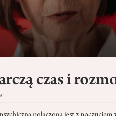
arczą czas i rozm
yś
sychiczna połączona jest z poczuciem 