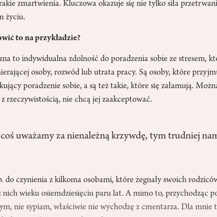
akie zmartwienia. Kluczowa okazuje się nie tylko siła przetrwania,
m życiu.
ić to na przykładzie?
na to indywidualna zdolność do poradzenia sobie ze stresem, kt
mierającej osoby, rozwód lub utrata pracy. Są osoby, które przy
ujący poradzenie sobie, a są też takie, które się załamują. Możn
 z rzeczywistością, nie chcą jej zaakceptować.
 coś uważamy za nienależną krzywdę, tym trudniej nam
. do czynienia z kilkoma osobami, które żegnały swoich rodzicó
z nich wieku osiemdziesięciu paru lat. A mimo to, przychodząc 
tym, nie sypiam, właściwie nie wychodzę z cmentarza. Dla mnie to