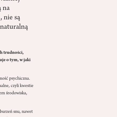
ą na
 nie są
 naturalną
ch trudności,
je o tym, w jaki
ność psychiczna.
lne, czyli kwestie
wem środowiska,
zaburzeń snu, nawet