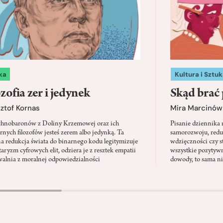
ka
Kultura i Sztuk
zofia zer i jedynek
Skąd brać 
ztof Kornas
Mira Marcinów
chnobaronów z Doliny Krzemowej oraz ich
Pisanie dziennika
nych filozofów jesteś zerem albo jedynką. Ta
samorozwoju, redu
na redukcja świata do binarnego kodu legitymizuje
wdzięczności czy st
taryzm cyfrowych elit, odziera je z resztek empatii
wszystkie pozytyw
walnia z moralnej odpowiedzialności
dowody, to sama nie