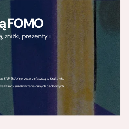
ają FOMO
zniżki, prezenty i
 SIW ZNAK sp. z o.o. z siedzibą w Krakowie.
owe zasady przetwarzania danych osobowych,