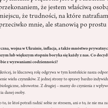
 przekonaniem, że jestem właściwą osob
ejscu, że trudności, na które natrafiam,
przeciwko mnie, ale stanowią po prostu
czna, wojna w Ukrainie, inflacja, a także mnóstwo prywatny
szym lub większym stopniu boryka się każdy z nas. Co decydu
bie z wyzwaniami codzienności?
krócej, że kluczową rolę odgrywa w tym kontekście nasza odpor
nie wielu czynników. Z jednej strony to sprawy bardzo indywidua
, biologiczne, zdrowotne. Z drugiej – mamy do czynienia z wpły
ia danej osoby.
 to, że ktoś potrafi radzić sobie ze stresem, ani o to, że nie ma 