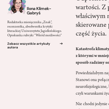
wartości. Z
Ilona Klimek-
Gabryś
właściwym mi
Redaktorka miesięcznika „Znak”,
skierowane 
recenzentka, absolwentka krytyki
literackiej Uniwersytetu Jagiellońskiego.
część życia.
Opiekunka rubryki "Wśród możliwości"
Zobacz wszystkie artykuły
autora
Katastrofa klimaty
z którymi w mniej
sposób radzimy so
Powiedziałabym naj
Stanowi ona połącze
neurofizjologiczne
czyli warunkami życ
Nie chodzi jedynie o