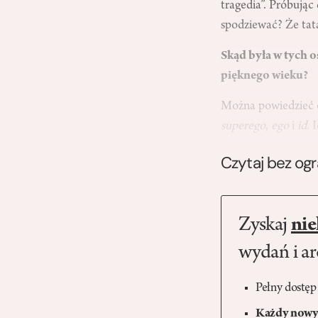
tragedia”. Próbują
spodziewać? Że tata 
Skąd była w tych o
pięknego wieku?
Można powiedzieć o
superego
,
ego
i
id
. 
Czytaj bez og
Zyskaj
nie
wydań i a
Pełny dostęp
Każdy nowy 