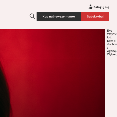
Zaloguj się
Kup najnowszy numer
Subskrybuj
Ewa
Woydył
fot.
Dawid
Żuchow
/
Agencj
Wyborc