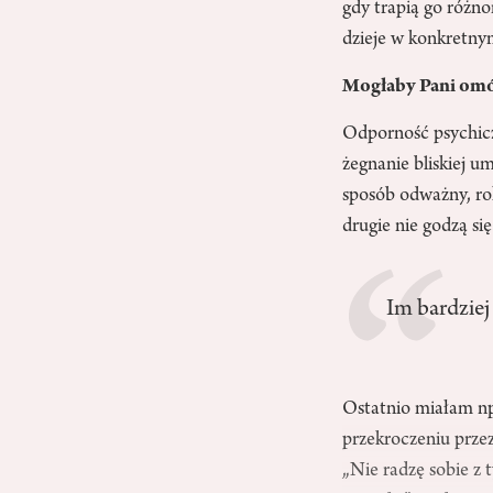
gdy trapią go różnor
dzieje w konkretny
Mogłaby Pani omów
Odporność psychicz
żegnanie bliskiej u
sposób odważny, rok
drugie nie godzą się
Im bardziej
Ostatnio miałam np
przekroczeniu prze
„Nie radzę sobie z 