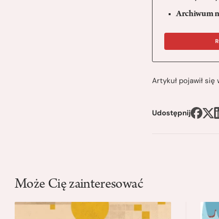
Archiwum n
R
Artykuł pojawił si
Udostępnij
Może Cię zainteresować