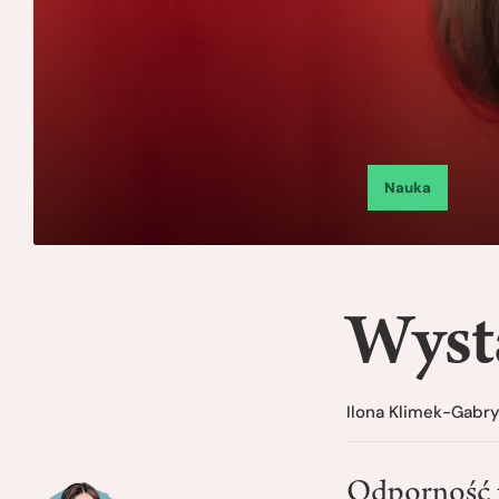
Nauka
Wyst
Ilona Klimek-Gabr
Odporność p