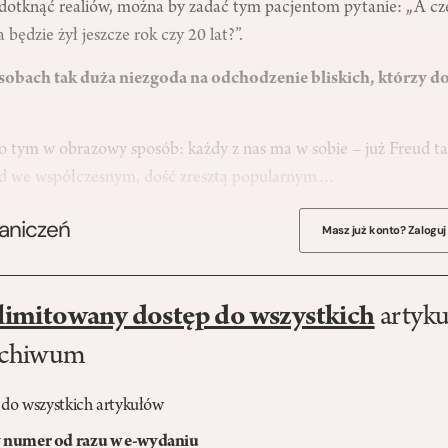
c dotknąć realiów, można by zadać tym pacjentom pytanie: „A c
będzie żył jeszcze rok czy 20 lat?”.
sobach tak duża niezgoda na odchodzenie bliskich, którzy do
 tym w obrazowy sposób: każdy z nas ma w sobie – już Freud tak
Id we współczesnym, dość zresztą popularnym…
raniczeń
Masz już konto? Zaloguj
limitowany dostęp do wszystkich
artyku
rchiwum
 do wszystkich artykułów
numer od razu w e-wydaniu