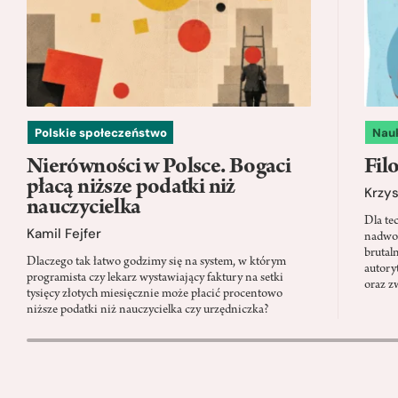
Polskie społeczeństwo
Nau
Nierówności w Polsce. Bogaci
Filo
płacą niższe podatki niż
Krzys
nauczycielka
Dla te
Kamil Fejfer
nadwor
brutal
Dlaczego tak łatwo godzimy się na system, w którym
autory
programista czy lekarz wystawiający faktury na setki
oraz z
tysięcy złotych miesięcznie może płacić procentowo
niższe podatki niż nauczycielka czy urzędniczka?