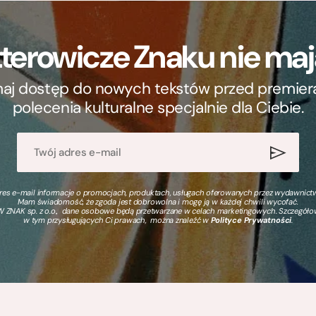
terowicze Znaku nie m
ymaj dostęp do nowych tekstów przed premierą, 
polecenia kulturalne specjalnie dla Ciebie.
s e-mail informacje o promocjach, produktach, usługach oferowanych przez wydawnictwo
Mam świadomość, że zgoda jest dobrowolna i mogę ją w każdej chwili wycofać.
 ZNAK sp. z o.o., dane osobowe będą przetwarzane w celach marketingowych. Szczegół
w tym przysługujących Ci prawach, można znaleźć w
Polityce Prywatności
.