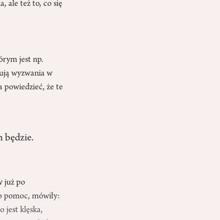
 ale też to, co się
órym jest np.
jmują wyzwania w
a powiedzieć, że te
 będzie.
w już po
po pomoc, mówiły:
 jest klęska,