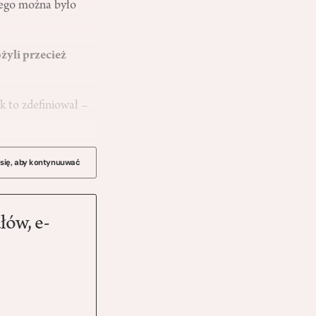
zego można było
żyli przecież
 to zdefiniował –
 się, aby kontynuuwać
łów, e-