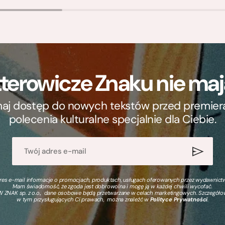
terowicze Znaku nie m
ymaj dostęp do nowych tekstów przed premierą, 
polecenia kulturalne specjalnie dla Ciebie.
s e-mail informacje o promocjach, produktach, usługach oferowanych przez wydawnictwo
Mam świadomość, że zgoda jest dobrowolna i mogę ją w każdej chwili wycofać.
 ZNAK sp. z o.o., dane osobowe będą przetwarzane w celach marketingowych. Szczegół
w tym przysługujących Ci prawach, można znaleźć w
Polityce Prywatności
.