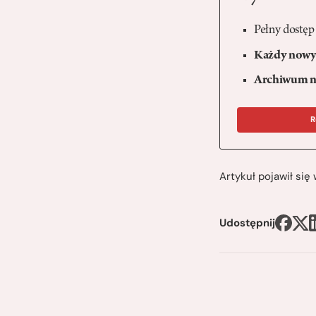
Pełny dostęp
Każdy nowy 
Archiwum n
R
Artykuł pojawił si
Udostępnij