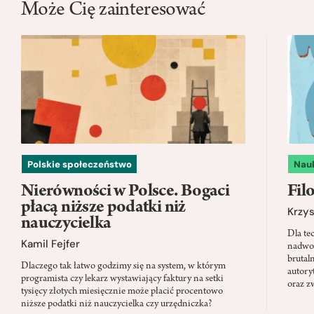
Może Cię zainteresować
Polskie społeczeństwo
Nau
Nierówności w Polsce. Bogaci
Filo
płacą niższe podatki niż
Krzys
nauczycielka
Dla te
Kamil Fejfer
nadwor
brutal
Dlaczego tak łatwo godzimy się na system, w którym
autory
programista czy lekarz wystawiający faktury na setki
oraz z
tysięcy złotych miesięcznie może płacić procentowo
niższe podatki niż nauczycielka czy urzędniczka?