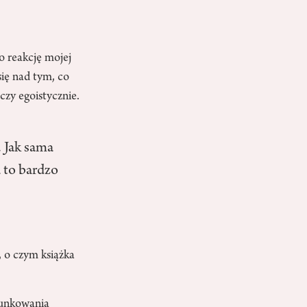
o reakcję mojej
się nad tym, co
czy egoistycznie.
. Jak sama
a to bardzo
, o czym książka
runkowania