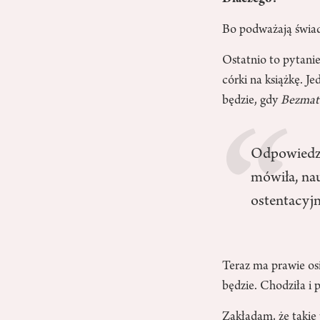
Bo podważają świad
Ostatnio to pytanie
córki na książkę. J
będzie, gdy
Bezmat
Odpowiedzia
mówiła, nau
ostentacyjn
Teraz ma prawie osi
będzie. Chodziła i
Zakładam, że takie