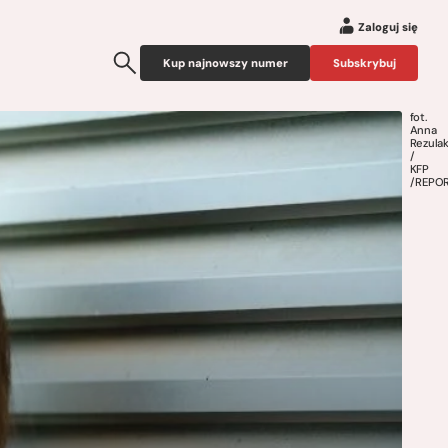
Zaloguj się
Kup najnowszy numer
Subskrybuj
fot.
Anna
Rezula
/
KFP
/REPO