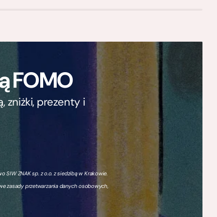
ają FOMO
zniżki, prezenty i
 SIW ZNAK sp. z o.o. z siedzibą w Krakowie.
owe zasady przetwarzania danych osobowych,