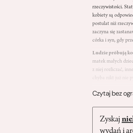
rzeczywistości. Sta
kobiety są odpowie
postulat niż rzeczy
zaczyna się zastan
córka i syn, gdy prz
Ludzie próbują kon
matek małych dzieci
z niej rozliczać, i
chyba nikt już nie
Czytaj bez og
Zyskaj
nie
wydań i a