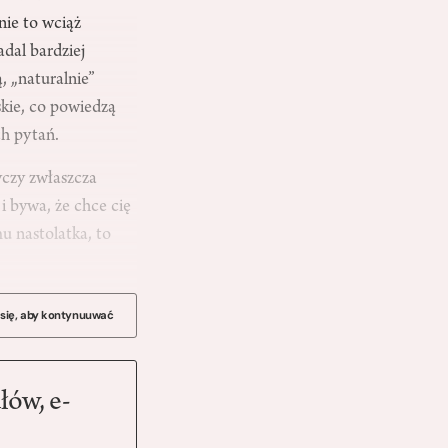
nie to wciąż
dal bardziej
, „naturalnie”
skie, co powiedzą
ch pytań.
yczy zwłaszcza
i bywa, że chce cię
u nastolatka, to
 się, aby kontynuuwać
łów, e-