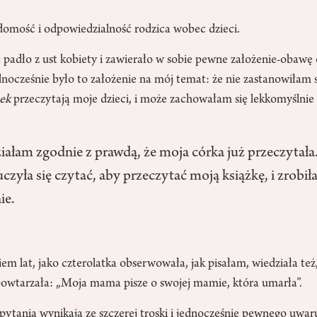
omość i odpowiedzialność rodzica wobec dzieci.
 padło z ust kobiety i zawierało w sobie pewne założenie-obawę 
ednocześnie było to założenie na mój temat: że nie zastanowiłam 
ek
przeczytają moje dzieci, i może zachowałam się lekkomyślnie 
łam zgodnie z prawdą, że moja córka już przeczytała
czyła się czytać, aby przeczytać moją książkę, i zrobił
ie.
em lat, jako czterolatka obserwowała, jak pisałam, wiedziała też
 powtarzała: „Moja mama pisze o swojej mamie, która umarła”.
 pytania wynikają ze szczerej troski i jednocześnie pewnego uwa