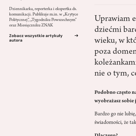
Dziennikarka, reporterka i ekspertka ds.
komunikacji. Publikuje m.in. w „Krytyce
Uprawiam e
Politycznej”, „Tygodniku Powszechnym”
oraz Miesięczniku ZNAK
dziećmi bard
Zobacz wszystkie artykuły
wieku, w kt
autora
poza domem,
koleżankami 
nie o tym, c
Podobno często na
wyobrażasz sobie j
Bardzo go nie lubię
świadomości, że tak
Dlaczego?