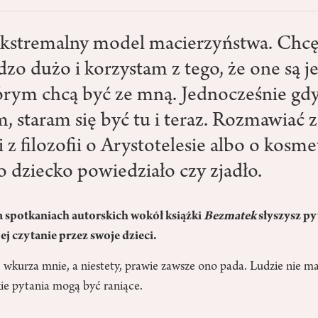
kstremalny model macierzyństwa. Chcę
zo dużo i korzystam z tego, że one są j
órym chcą być ze mną. Jednocześnie gd
 staram się być tu i teraz. Rozmawiać z
z filozofii o Arystotelesie albo o kosme
o dziecko powiedziało czy zjadło.
 spotkaniach autorskich wokół książki
Bezmatek
słyszysz pyt
ej czytanie przez swoje dzieci.
, wkurza mnie, a niestety, prawie zawsze ono pada. Ludzie nie m
ie pytania mogą być raniące.