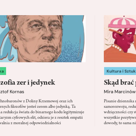
ka
Kultura i Sztuk
zofia zer i jedynek
Skąd brać 
ztof Kornas
Mira Marcinów
chnobaronów z Doliny Krzemowej oraz ich
Pisanie dziennika
nych filozofów jesteś zerem albo jedynką. Ta
samorozwoju, redu
na redukcja świata do binarnego kodu legitymizuje
wdzięczności czy st
taryzm cyfrowych elit, odziera je z resztek empatii
wszystkie pozytyw
walnia z moralnej odpowiedzialności
dowody, to sama nie