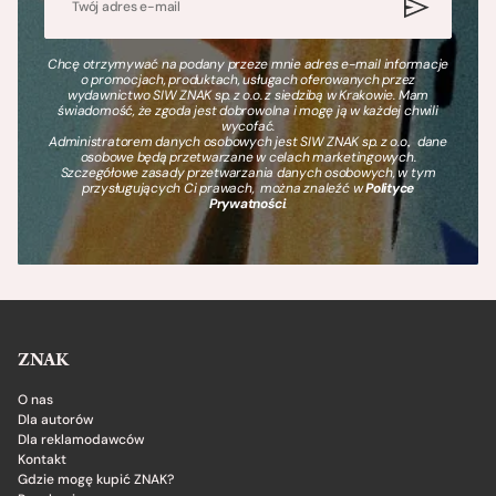
Chcę otrzymywać na podany przeze mnie adres e-mail informacje
o promocjach, produktach, usługach oferowanych przez
wydawnictwo SIW ZNAK sp. z o.o. z siedzibą w Krakowie. Mam
świadomość, że zgoda jest dobrowolna i mogę ją w każdej chwili
wycofać.
Administratorem danych osobowych jest SIW ZNAK sp. z o.o., dane
osobowe będą przetwarzane w celach marketingowych.
Szczegółowe zasady przetwarzania danych osobowych, w tym
przysługujących Ci prawach, można znaleźć w
Polityce
Prywatności
.
ZNAK
O nas
Dla autorów
Dla reklamodawców
Kontakt
Gdzie mogę kupić ZNAK?