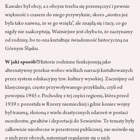
Kawaler był obcy, a z obcym trzeba się przemęczyć i pewnie
większość z czasem do niego przywyknie, skoro „siostra już
była tako naiwna, że se go wzięła”, ale znajdą się i tacy, co go
nigdy nie zaakceptują. Ważniejsze jest chyba to, że zaczynamy
od rodziny, bo to ona kształtuje świadomość historyczną na
Górnym Śląsku.
W jaki sposób?
Historie rodzinne funkcjonują jako
alternatywny przekaz wobec wielkich narracji kształtowanych
przez system edukacyjny tzw. kultury wysokiej. Zacznijmy od
klasycznego, często przywoływanego przykładu, czyli od
powojnia 1945 r. Pochodzę z tej części regionu, która przed
1939 r. pozostała w Rzeszy niemieckiej i gdzie koniec wojny
był traumą, złożoną z wielu drastycznych zdarzeń w postaci
morderstw, gwałtów i deportacji do Sowietów. Te tematy były
całkowicie nieobecne w przestrzeni publicznej, nie mówiło się
o nich przy obcych, natomiast regularnie się o nich