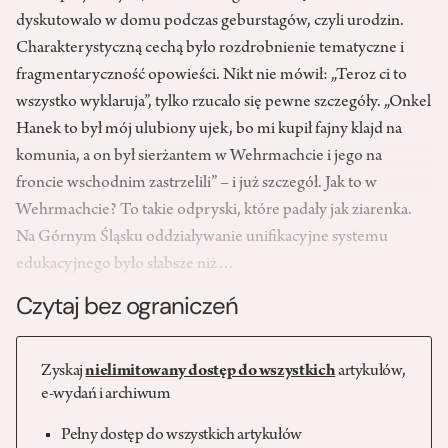
dyskutowało w domu podczas geburstagów, czyli urodzin.
Charakterystyczną cechą było rozdrobnienie tematyczne i
fragmentaryczność opowieści. Nikt nie mówił: „Teroz ci to
wszystko wyklaruja”, tylko rzucało się pewne szczegóły. „Onkel
Hanek to był mój ulubiony ujek, bo mi kupił fajny klajd na
komunia, a on był sierżantem w Wehrmachcie i jego na
froncie wschodnim zastrzelili” – i już szczegół. Jak to w
Wehrmachcie? To takie odpryski, które padały jak ziarenka.
Na Górnym Śląsku oddziaływanie unifikacyjne systemu
edukacyjnego było słabsze niż…
Czytaj bez ograniczeń
Zyskaj
nielimitowany dostęp do wszystkich
artykułów,
e-wydań i archiwum
Pełny dostęp do wszystkich artykułów