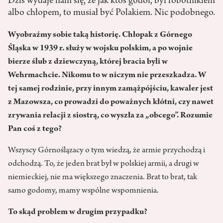
Dziś wydaje nam się, że jak ktoś godoł, był robotnikiem
albo chłopem, to musiał być Polakiem. Nic podobnego.
Wyobraźmy sobie taką historię. Chłopak z Górnego
Śląska w 1939 r. służy w wojsku polskim, a po wojnie
bierze ślub z dziewczyną, której bracia byli w
Wehrmachcie. Nikomu to w niczym nie przeszkadza. W
tej samej rodzinie, przy innym zamążpójściu, kawaler jest
z Mazowsza, co prowadzi do poważnych kłótni, czy nawet
zrywania relacji z siostrą, co wyszła za „obcego”. Rozumie
Pan coś z tego?
Wszyscy Górnoślązacy o tym wiedzą, że armie przychodzą i
odchodzą. To, że jeden brat był w polskiej armii, a drugi w
niemieckiej, nie ma większego znaczenia. Brat to brat, tak
samo godomy, mamy wspólne wspomnienia.
To skąd problem w drugim przypadku?