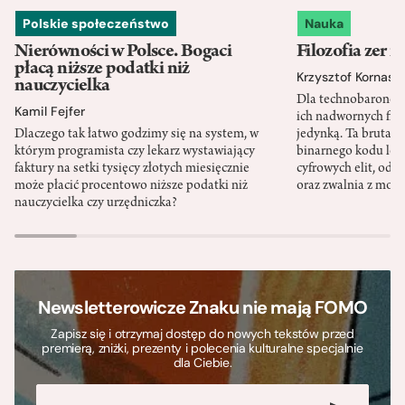
Polskie społeczeństwo
Nauka
Nierówności w Polsce. Bogaci
Filozofia zer i
płacą niższe podatki niż
Krzysztof Kornas
nauczycielka
Dla technobaronów
Kamil Fejfer
ich nadwornych filo
Dlaczego tak łatwo godzimy się na system, w
jedynką. Ta brutaln
którym programista czy lekarz wystawiający
binarnego kodu leg
faktury na setki tysięcy złotych miesięcznie
cyfrowych elit, odzi
może płacić procentowo niższe podatki niż
oraz zwalnia z mor
nauczycielka czy urzędniczka?
Newsletterowicze Znaku nie mają FOMO
Zapisz się i otrzymaj dostęp do nowych tekstów przed
premierą, zniżki, prezenty i polecenia kulturalne specjalnie
dla Ciebie.