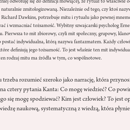
niej odwołuję się do definicji mówiącej, że rytuał to właściwie 
ą naturalnie zmitologizowaną. Niezależnie od tego, czy ktoś nazy
y Richard Dawkins, potrzebuje mitu i rytuału jako pewnej mnem
ać i wzmacniać tożsamość. Wybitny szwajcarski psycholog Erne
u. Pierwsza to mit zbiorowy, czyli mit społeczny, grupowy, klan
 postać indywidualna, którą nazywa fantazmatem. Każdy człow
tóre definiują jego tożsamość. To jest właśnie ten mit indywidua
 ten rodzaj mitu ma źródła w tym, co wspólnotowe.
u trzeba rozumieć szeroko jako narrację, która przyno
na cztery pytania Kanta: Co mogę wiedzieć? Co pow
go się mogę spodziewać? Kim jest człowiek? To jest o
 wiedzę naukową, systematyczną z wiedzą, która płynie