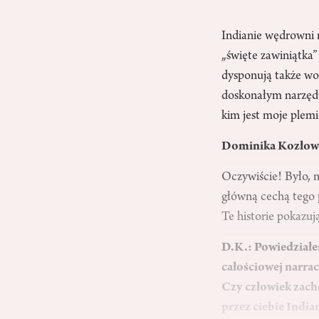
Indianie wędrowni 
„święte zawiniątka”
dysponują także wo
doskonałym narzędz
kim jest moje plemi
Dominika Kozłowsk
Oczywiście! Było, n
główną cechą tego p
Te historie pokazuj
D.K.: Powiedziałeś
całościowej narrac
Czy człowiek zach
przez ciebie India