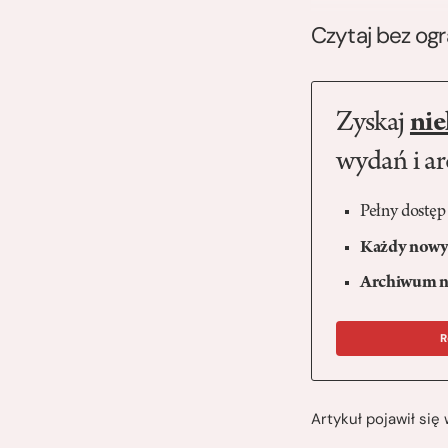
Czytaj bez og
Zyskaj
nie
wydań i a
Pełny dostęp
Każdy nowy 
Archiwum n
R
Artykuł pojawił si