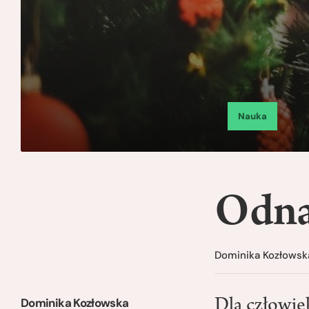
Nauka
Odna
Dominika Kozłowsk
Dominika Kozłowska
Dla człowie