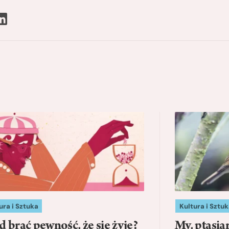
ura i Sztuka
Kultura i Sztuk
d brać pewność, że się żyje?
My, ptasia