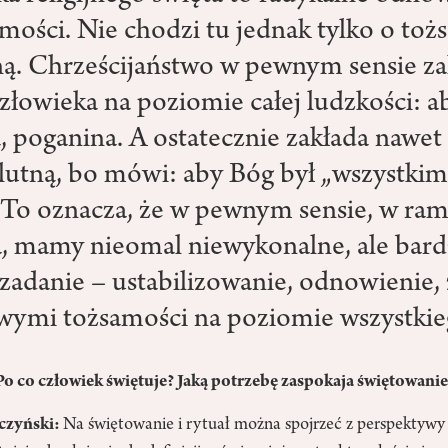
amości. Nie chodzi tu jednak tylko o to
ą. Chrześcijaństwo w pewnym sensie za
złowieka na poziomie całej ludzkości: a
, poganina. A ostatecznie zakłada nawe
lutną, bo mówi: aby Bóg był „wszystki
. To oznacza, że w pewnym sensie, w ra
, mamy nieomal niewykonalne, ale bard
zadanie – ustabilizowanie, odnowienie, 
owymi tożsamości na poziomie wszystkie
o co człowiek świętuje? Jaką potrzebę zaspokaja świętowanie
czyński:
Na świętowanie i rytuał można spojrzeć z perspektyw