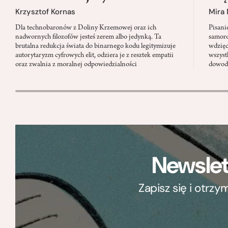
Krzysztof Kornas
Mira
Dla technobaronów z Doliny Krzemowej oraz ich
Pisani
nadwornych filozofów jesteś zerem albo jedynką. Ta
samoro
brutalna redukcja świata do binarnego kodu legitymizuje
wdzięc
autorytaryzm cyfrowych elit, odziera je z resztek empatii
wszyst
oraz zwalnia z moralnej odpowiedzialności
dowody
Newslet
Zapisz się i otrz