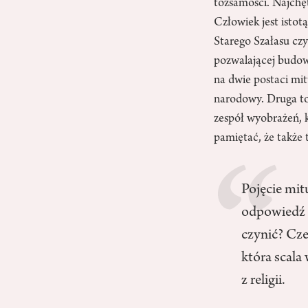
tożsamości. Najchęt
Człowiek jest istot
Starego Szałasu cz
pozwalającej budow
na dwie postaci mit
narodowy. Druga to
zespół wyobrażeń, k
pamiętać, że także
Pojęcie mit
odpowiedź 
czynić? Cze
która scala
z religii.