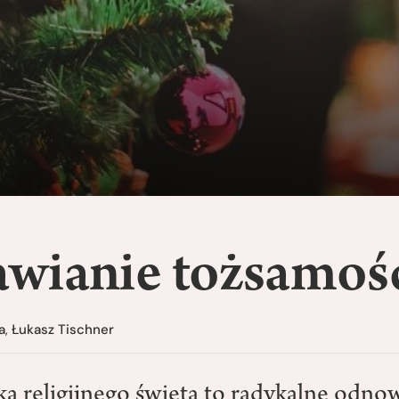
wianie tożsamoś
a
,
Łukasz Tischner
ka religijnego święta to radykalne odno