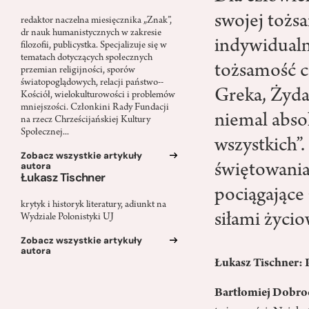
swojej tożs
redaktor naczelna miesięcznika „Znak”,
dr nauk humanistycznych w zakresie
indywidualn
filozofii, publicystka. Specjalizuje się w
tematach dotyczących społecznych
tożsamość c
przemian religijności, sporów
światopoglądowych, relacji państwo-­
Greka, Żyda
Kościół, wielokulturowości i problemów
mniejszości. Członkini Rady Fundacji
niemal abso
na rzecz Chrześcijańskiej Kultury
Społecznej...
wszystkich”
Zobacz wszystkie artykuły
autora
świętowania
Łukasz Tischner
pociągające 
krytyk i historyk literatury, adiunkt na
siłami życi
Wydziale Polonistyki UJ
Zobacz wszystkie artykuły
autora
Łukasz Tischner: P
Bartłomiej Dobro