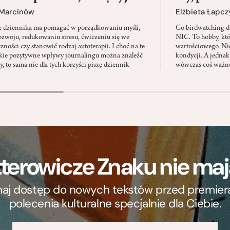
 Marcinów
Elżbieta Łapc
e dziennika ma pomagać w porządkowaniu myśli,
Co birdwatching d
zwoju, redukowaniu stresu, ćwiczeniu się we
NIC. To hobby, kt
zności czy stanowić rodzaj autoterapii. I choć na te
wartościowego. Nie
kie pozytywne wpływy journalingu można znaleźć
kondycji. A jednak
, to sama nie dla tych korzyści piszę dziennik
wówczas coś ważne
terowicze Znaku nie m
ymaj dostęp do nowych tekstów przed premierą, 
polecenia kulturalne specjalnie dla Ciebie.