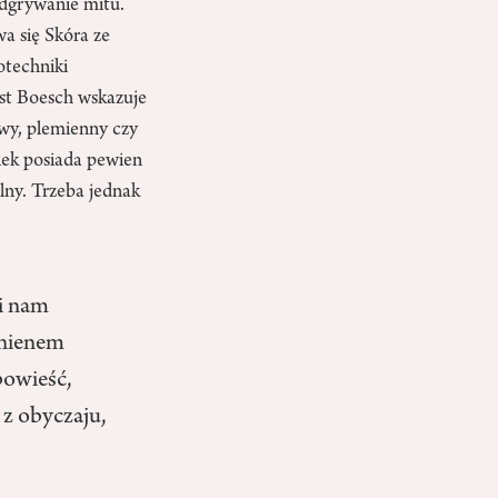
odgrywanie mitu.
wa się Skóra ze
otechniki
st Boesch wskazuje
owy, plemienny czy
iek posiada pewien
lny. Trzeba jednak
si nam
inienem
powieść,
 z obyczaju,