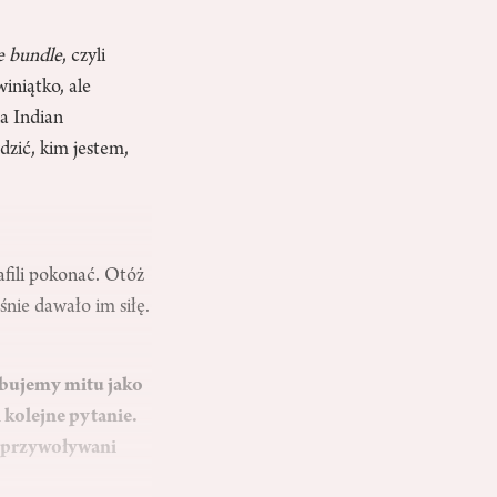
e bundle
, czyli
iniątko, ale
la Indian
zić, kim jestem,
afili pokonać. Otóż
śnie dawało im siłę.
zebujemy mitu jako
i kolejne pytanie.
ż przywoływani