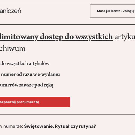
raniczeń
Masz już konto? Zaloguj
limitowany dostęp do wszystkich
artyku
rchiwum
 do wszystkich artykułów
numer od razu w e-wydaniu
umerów zawsze pod ręką
ozpocznij prenumeratę
ę w numerze:
Świętowanie. Rytuał czy rutyna?