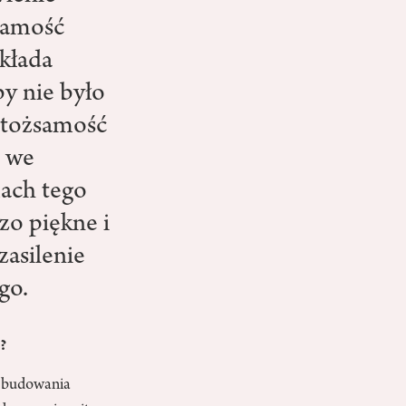
żsamość
kłada
by nie było
t tożsamość
m we
mach tego
zo piękne i
zasilenie
go.
?
y budowania