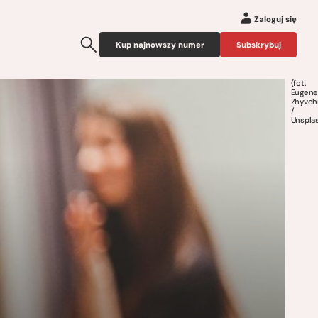
Zaloguj się
Kup najnowszy numer
Subskrybuj
(fot.
Eugen
Zhyvch
/
Unspla