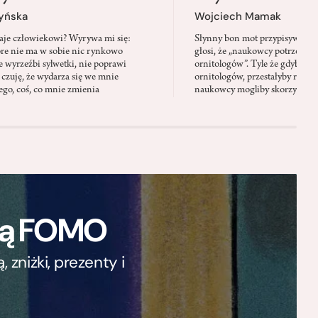
zyńska
Wojciech Mamak
aje człowiekowi? Wyrywa mi się:
Słynny bon mot przypisywany
óre nie ma w sobie nic rynkowo
głosi, że „naukowcy potrzebują 
 wyrzeźbi sylwetki, nie poprawi
ornitologów”. Tyle że gdyby pta
 czuję, że wydarza się we mnie
ornitologów, przestałyby rozbi
go, coś, co mnie zmienia
naukowcy mogliby skorzystać z 
ają FOMO
zniżki, prezenty i