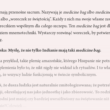
mają przenośne sacrum. Nazywają je
medicine bag
albo
medicin
 albo „woreczek ze świętością”. Każdy z nich ma swoje własne zaw
reczkiem wspólnym dla całego szczepu. Ten
medicine bag
jest d
iem mnemotechniki. Wystarczy rozwinąć woreczek, by potwierd
ę.
a: Myślę, że nie tylko Indianie mają taki
medicine bag
.
a przykład, takie plemię amazońskie, którego Hiszpanie nie potr
lemienia było to, że nikt nigdy nie widział ich rytuałów. I to wła
ą, że wszyscy ludzie funkcjonują w świecie symbolicznym.
, że dusza ludzka jest naturalnie zmitologizowana; że potr
ji, określającej nas jako jednostkę i jako zbiorowość. To rodz
odni jest mniej czy bardziej uwrażliwiony na świętowanie ni
nie?
Człowiek…