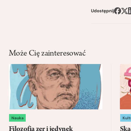
Udostępnij
Może Cię zainteresować
Nauka
Kult
Filozofia zer i jedynek
Ską