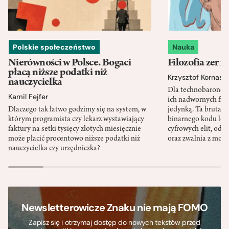
Polskie społeczeństwo
Nauka
Nierówności w Polsce. Bogaci
Filozofia zer i
płacą niższe podatki niż
Krzysztof Kornas
nauczycielka
Dla technobaronów
Kamil Fejfer
ich nadwornych filo
Dlaczego tak łatwo godzimy się na system, w
jedynką. Ta brutaln
którym programista czy lekarz wystawiający
binarnego kodu leg
faktury na setki tysięcy złotych miesięcznie
cyfrowych elit, odzi
może płacić procentowo niższe podatki niż
oraz zwalnia z mor
nauczycielka czy urzędniczka?
Newsletterowicze Znaku nie mają FOMO
Zapisz się i otrzymaj dostęp do nowych tekstów przed