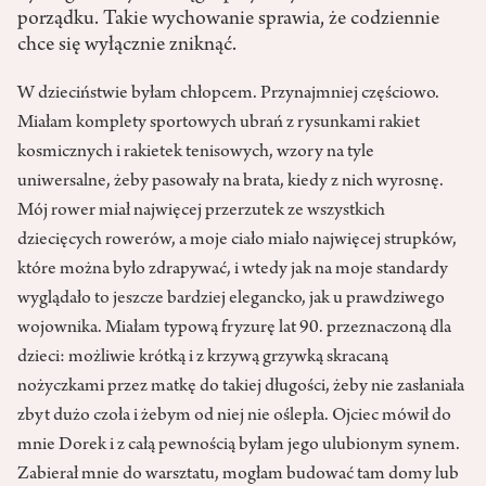
porządku. Takie wychowanie sprawia, że codziennie
chce się wyłącznie zniknąć.
W dzieciństwie byłam chłopcem. Przynajmniej częściowo.
Miałam komplety sportowych ubrań z rysunkami rakiet
kosmicznych i rakietek tenisowych, wzory na tyle
uniwersalne, żeby pasowały na brata, kiedy z nich wyrosnę.
Mój rower miał najwięcej przerzutek ze wszystkich
dziecięcych rowerów, a moje ciało miało najwięcej strupków,
które można było zdrapywać, i wtedy jak na moje standardy
wyglądało to jeszcze bardziej elegancko, jak u prawdziwego
wojownika. Miałam typową fryzurę lat 90. przeznaczoną dla
dzieci: możliwie krótką i z krzywą grzywką skracaną
nożyczkami przez matkę do takiej długości, żeby nie zasłaniała
zbyt dużo czoła i żebym od niej nie oślepła. Ojciec mówił do
mnie Dorek i z całą pewnością byłam jego ulubionym synem.
Zabierał mnie do warsztatu, mogłam budować tam domy lub