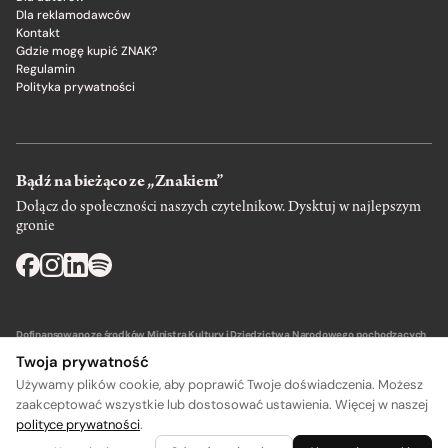
Dla reklamodawców
Kontakt
Gdzie mogę kupić ZNAK?
Regulamin
Polityka prywatności
Bądź na bieżąco ze „Znakiem”
Dołącz do społeczności naszych czytelnikow. Dysktuj w najlepszym
gronie
Dofinansowano ze środków Ministra Kultury i Dziedzictwa Narodowego pochodzących
z Funduszu Promocji Kultury – państwowego funduszu celowego.
Twoja prywatność
Używamy plików cookie, aby poprawić Twoje doświadczenia. Możesz
zaakceptować wszystkie lub dostosować ustawienia. Więcej w naszej
polityce prywatności
.
A
A
Wydawca: SIW Znak w Krakowie