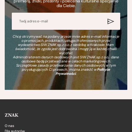
premierą, zniżki, prezenty i polecenia kulturalne specjalnie
dla Ciebie.
Chcę otrzymywać na podany przeze mnie adres e-mail informacje
o promocjach, produktach, usługach oferowanych przez
wydawnictwo SIW ZNAK sp. z o.o. z siedzibą w Krakowie. Mam
świadomość, że zgoda jest dobrowolna i mogę ją w każdej chwili
wycofać.
Administratorem danych osobowych jest SIW ZNAK sp. z o.o., dane
osobowe będą przetwarzane w celach marketingowych.
Szczegółowe zasady przetwarzania danych osobowych, w tym
przysługujących Ci prawach, można znaleźć w
Polityce
Prywatności
.
ZNAK
O nas
Dla autorów