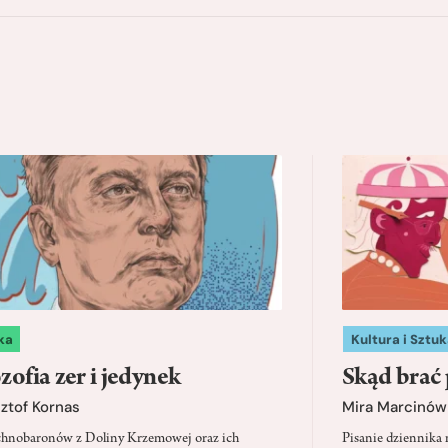
ka
Kultura i Sztuk
zofia zer i jedynek
Skąd brać 
ztof Kornas
Mira Marcinów
chnobaronów z Doliny Krzemowej oraz ich
Pisanie dziennika