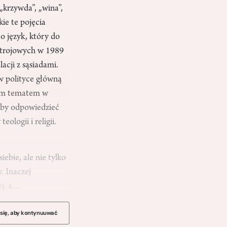
„krzywda”, „wina”,
kie te pojęcia
to język, który do
ustrojowych w 1989
acji z sąsiadami.
 w polityce główną
wnym tematem w
łoby odpowiedzieć
ologii i religii.
iebie, ale nie tylko
. Inaczej
ej, a…
 się, aby kontynuuwać