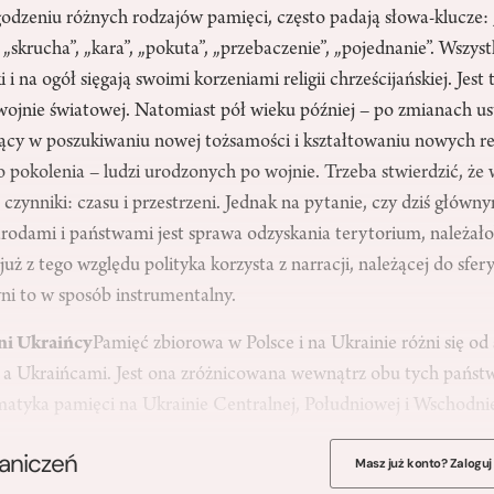
odzeniu różnych rodzajów pamięci, często padają słowa-klucze: 
„skrucha”, „kara”, „pokuta”, „przebaczenie”, „pojednanie”. Wszyst
i i na ogół sięgają swoimi korzeniami religii chrześcijańskiej. Jest 
II wojnie światowej. Natomiast pół wieku później – po zmianach 
ujący w poszukiwaniu nowej tożsamości i kształtowaniu nowych rel
o pokolenia – ludzi urodzonych po wojnie. Trzeba stwierdzić, że
czynniki: czasu i przestrzeni. Jednak na pytanie, czy dziś głó
arodami i państwami jest sprawa odzyskania terytorium, należa
ż z tego względu polityka korzysta z narracji, należącej do sfery te
yni to w sposób instrumentalny.
żni Ukraińcy
Pamięć zbiorowa w Polsce i na Ukrainie różni się od s
a Ukraińcami. Jest ona zróżnicowana wewnątrz obu tych państw
ematyka pamięci na Ukrainie Centralnej, Południowej i Wschodni
raniczeń
Masz już konto? Zaloguj