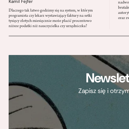
Kamil Fejfer
nadwor
brutal
Dlaczego tak łatwo godzimy się na system, w którym
autory
programista czy lekarz wystawiający faktury na setki
oraz z
tysięcy złotych miesięcznie może płacić procentowo
niższe podatki niż nauczycielka czy urzędniczka?
Newslet
Zapisz się i otrz