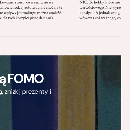
kowaniu stresu, ćwiczeniu się we
NIC. To hobby, które nie ma w
anowić rodzaj autoterapii. I choć na te
wartościowego. Nie wyrzeźbi sy
ne wpływy journalingu można znaleźć
kondycji. A jednak czuję, że w
 dla tych korzyści piszę dziennik
wówczas coś ważnego, coś, co 
ają FOMO
zniżki, prezenty i