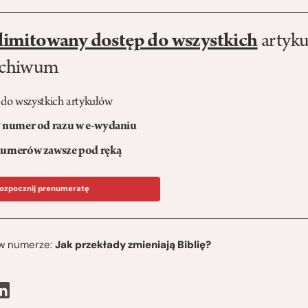
limitowany dostęp do wszystkich
artyku
rchiwum
 do wszystkich artykułów
numer od razu w e-wydaniu
umerów zawsze pod ręką
ozpocznij prenumeratę
ę w numerze:
Jak przekłady zmieniają Biblię?