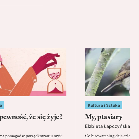
a
Kultura i Sztuka
pewność, że się żyje?
My, ptasiary
Elżbieta Łapczyńska
 ma pomagać w porządkowaniu myśli,
Co birdwatching daje człowie