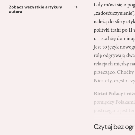
Gdy mówi się o pog
Zobacz wszystkie artykuły
autora
„zadośćuczynienie”, 
należą do sfery etyk
polityki trafił po 
r. – stał się domin
Jest to język noweg
rolę odgrywają dwa 
relacjach między n
przecząco. Choćby ju
Niestety, często cz
Różni Polacy i ró
pomiędzy Polakami 
postrzegana jest t
Czytaj bez og