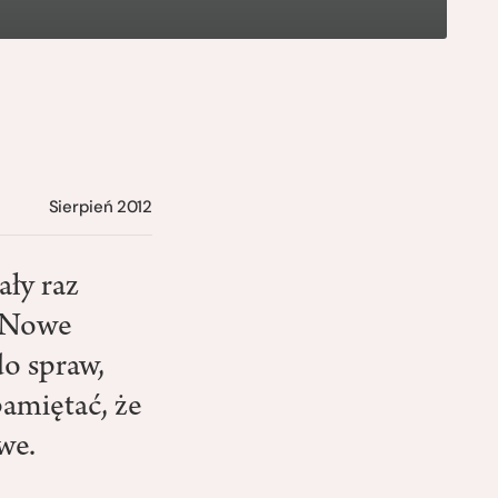
Sierpień 2012
ły raz
. Nowe
do spraw,
pamiętać, że
we.