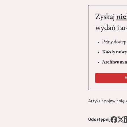
Zyskaj
nie
wydań i a
Pełny dostęp
Każdy nowy 
Archiwum n
R
Artykuł pojawił si
Udostępnij