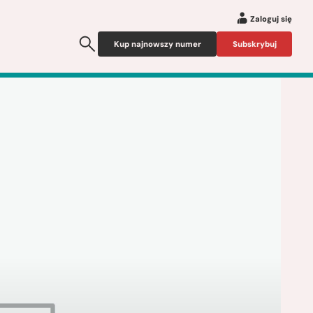
Zaloguj się
Kup najnowszy numer
Subskrybuj