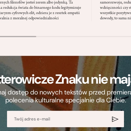
nych filozofów jesteś zerem albo jedynką. Ta
samorozwoju, redu
na redukcja świata do binarnego kodu legitymizuje
wdzięczności czy st
taryzm cyfrowych elit, odziera je z resztek empatii
wszystkie pozytyw
walnia z moralnej odpowiedzialności
dowody, to sama nie
terowicze Znaku nie m
ymaj dostęp do nowych tekstów przed premierą, 
polecenia kulturalne specjalnie dla Ciebie.