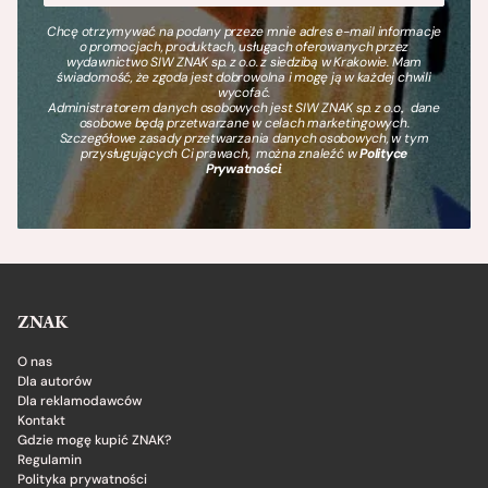
Chcę otrzymywać na podany przeze mnie adres e-mail informacje
o promocjach, produktach, usługach oferowanych przez
wydawnictwo SIW ZNAK sp. z o.o. z siedzibą w Krakowie. Mam
świadomość, że zgoda jest dobrowolna i mogę ją w każdej chwili
wycofać.
Administratorem danych osobowych jest SIW ZNAK sp. z o.o., dane
osobowe będą przetwarzane w celach marketingowych.
Szczegółowe zasady przetwarzania danych osobowych, w tym
przysługujących Ci prawach, można znaleźć w
Polityce
Prywatności
.
ZNAK
O nas
Dla autorów
Dla reklamodawców
Kontakt
Gdzie mogę kupić ZNAK?
Regulamin
Polityka prywatności