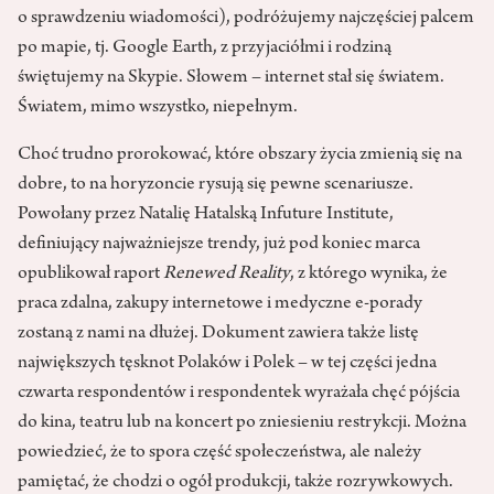
o sprawdzeniu wiadomości), podróżujemy najczęściej palcem
po mapie, tj. Google Earth, z przyjaciółmi i rodziną
świętujemy na Skypie. Słowem – internet stał się światem.
Światem, mimo wszystko, niepełnym.
Choć trudno prorokować, które obszary życia zmienią się na
dobre, to na horyzoncie rysują się pewne scenariusze.
Powołany przez Natalię Hatalską Infuture Institute,
definiujący najważniejsze trendy, już pod koniec marca
opublikował raport
Renewed Reality
, z którego wynika, że
praca zdalna, zakupy internetowe i medyczne e-porady
zostaną z nami na dłużej. Dokument zawiera także listę
największych tęsknot Polaków i Polek – w tej części jedna
czwarta respondentów i respondentek wyrażała chęć pójścia
do kina, teatru lub na koncert po zniesieniu restrykcji. Można
powiedzieć, że to spora część społeczeństwa, ale należy
pamiętać, że chodzi o ogół produkcji, także rozrywkowych.