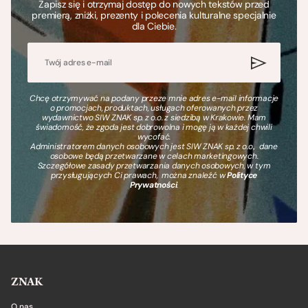
Zapisz się i otrzymaj dostęp do nowych tekstów przed
premierą, zniżki, prezenty i polecenia kulturalne specjalnie
dla Ciebie.
Chcę otrzymywać na podany przeze mnie adres e-mail informacje
o promocjach, produktach, usługach oferowanych przez
wydawnictwo SIW ZNAK sp. z o.o. z siedzibą w Krakowie. Mam
świadomość, że zgoda jest dobrowolna i mogę ją w każdej chwili
wycofać.
Administratorem danych osobowych jest SIW ZNAK sp. z o.o., dane
osobowe będą przetwarzane w celach marketingowych.
Szczegółowe zasady przetwarzania danych osobowych, w tym
przysługujących Ci prawach, można znaleźć w
Polityce
Prywatności
.
ZNAK
O nas