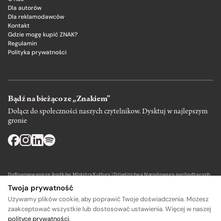
Dla autorów
Dla reklamodawców
Kontakt
Gdzie mogę kupić ZNAK?
Regulamin
Polityka prywatności
Bądź na bieżąco ze „Znakiem”
Dołącz do społeczności naszych czytelnikow. Dysktuj w najlepszym
gronie
Dofinansowano ze środków Ministra Kultury i Dziedzictwa Narodowego pochodzących
z Funduszu Promocji Kultury – państwowego funduszu celowego.
Twoja prywatność
Używamy plików cookie, aby poprawić Twoje doświadczenia. Możesz
zaakceptować wszystkie lub dostosować ustawienia. Więcej w naszej
polityce prywatności
.