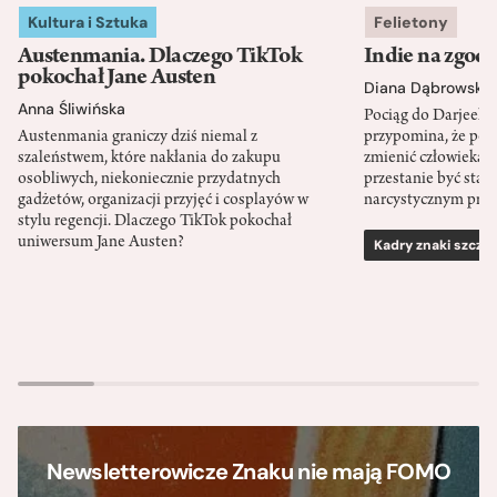
Kultura i Sztuka
Felietony
Austenmania. Dlaczego TikTok
Indie na zgod
pokochał Jane Austen
Diana Dąbrowska
Anna Śliwińska
Pociąg do Darjeeli
Austenmania graniczy dziś niemal z
przypomina, że po
szaleństwem, które nakłania do zakupu
zmienić człowieka d
osobliwych, niekoniecznie przydatnych
przestanie być sta
gadżetów, organizacji przyjęć i cosplayów w
narcystycznym pro
stylu regencji. Dlaczego TikTok pokochał
uniwersum Jane Austen?
Kadry znaki szcze
Newsletterowicze Znaku nie mają FOMO