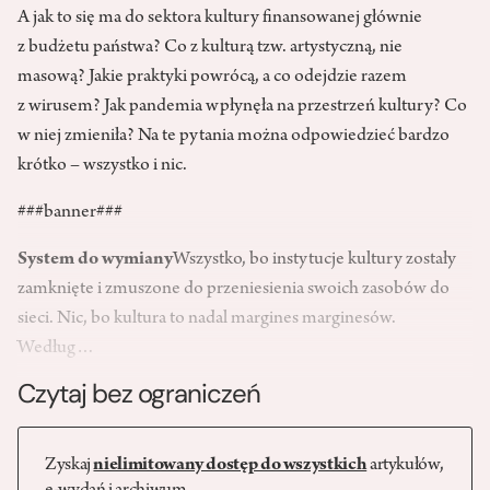
A jak to się ma do sektora kultury finansowanej głównie
z budżetu państwa? Co z kulturą tzw. artystyczną, nie
masową? Jakie praktyki powrócą, a co odejdzie razem
z wirusem? Jak pandemia wpłynęła na przestrzeń kultury? Co
w niej zmieniła? Na te pytania można odpowiedzieć bardzo
krótko – wszystko i nic.
###banner###
System do wymiany
Wszystko, bo instytucje kultury zostały
zamknięte i zmuszone do przeniesienia swoich zasobów do
sieci. Nic, bo kultura to nadal margines marginesów.
Według…
Czytaj bez ograniczeń
Zyskaj
nielimitowany dostęp do wszystkich
artykułów,