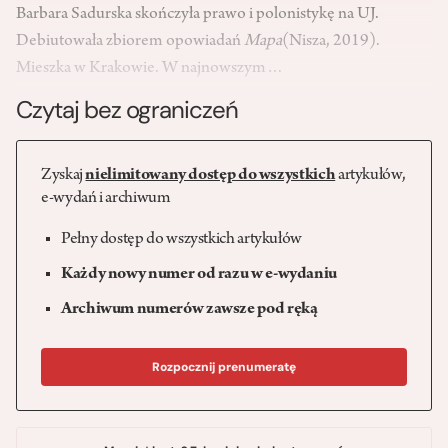
Barbara Sadurska skończyła prawo i polonistykę na UJ.
Debiutowała zbiorem opowiadań
Mapa
(Nisza, 2019).
Mieszka w Krakowie. W najnowszym…
Czytaj bez ograniczeń
Zyskaj
nielimitowany dostęp do wszystkich
artykułów,
e-wydań i archiwum
Pełny dostęp do wszystkich artykułów
Każdy nowy numer od razu w e-wydaniu
Archiwum numerów zawsze pod ręką
Rozpocznij prenumeratę