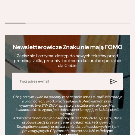
Newsletterowicze Znaku nie mają FOMO
Zapisz się i otrzymaj dostęp do nowych tekstów przed
premierą, zniżki, prezenty i polecenia kulturalne specjalnie
dla Ciebie.
Chcę otrzymywać na podany przeze mnie adres e-mail informacje
o promocjach, produktach, usługach oferowanych przez
wydawnictwo SIW ZNAK sp. z o.o. z siedzibą w Krakowie. Mam
świadomość, że zgoda jest dobrowolna i mogę ją w każdej chwili
wycofać.
Administratorem danych osobowych jest SIW ZNAK sp. z o.o., dane
osobowe będą przetwarzane w celach marketingowych.
Szczegółowe zasady przetwarzania danych osobowych, w tym
przysługujących Ci prawach, można znaleźć w
Polityce
Prywatności
.