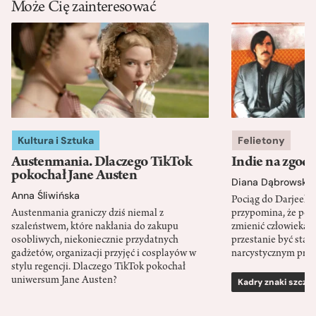
Może Cię zainteresować
Kultura i Sztuka
Felietony
Austenmania. Dlaczego TikTok
Indie na zgod
pokochał Jane Austen
Diana Dąbrowska
Anna Śliwińska
Pociąg do Darjeeli
Austenmania graniczy dziś niemal z
przypomina, że po
szaleństwem, które nakłania do zakupu
zmienić człowieka d
osobliwych, niekoniecznie przydatnych
przestanie być sta
gadżetów, organizacji przyjęć i cosplayów w
narcystycznym pro
stylu regencji. Dlaczego TikTok pokochał
uniwersum Jane Austen?
Kadry znaki szcze