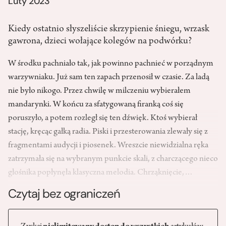
Luty 2023
Kiedy ostatnio słyszeliście skrzypienie śniegu, wrzask
gawrona, dzieci wołające kolegów na podwórku?
W środku pachniało tak, jak powinno pachnieć w porządnym
warzywniaku. Już sam ten zapach przenosił w czasie. Za ladą
nie było nikogo. Przez chwilę w milczeniu wybierałem
mandarynki. W końcu za sfatygowaną firanką coś się
poruszyło, a potem rozległ się ten dźwięk. Ktoś wybierał
stację, kręcąc gałką radia. Piski i przesterowania zlewały się z
fragmentami audycji i piosenek. Wreszcie niewidzialna ręka
zatrzymała się na wybranym punkcie skali, z charczącego nieco
głośnika popłynęła klasyczna melodia. Chrząknięcie,…
Czytaj bez ograniczeń