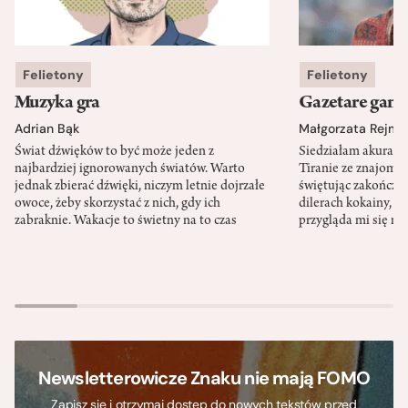
Felietony
Felietony
Muzyka gra
Gazetare gang
Adrian Bąk
Małgorzata Rejme
Świat dźwięków to być może jeden z
Siedziałam akurat 
najbardziej ignorowanych światów. Warto
Tiranie ze znajomy
jednak zbierać dźwięki, niczym letnie dojrzałe
świętując zakończen
owoce, żeby skorzystać z nich, gdy ich
dilerach kokainy, g
zabraknie. Wakacje to świetny na to czas
przygląda mi się m
Newsletterowicze Znaku nie mają FOMO
Zapisz się i otrzymaj dostęp do nowych tekstów przed