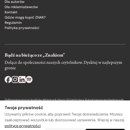
Dla autorów
Dla reklamodawców
Kontakt
Gdzie mogę kupić ZNAK?
Regulamin
Polityka prywatności
Bądź na bieżąco ze „Znakiem”
Dołącz do społeczności naszych czytelnikow. Dysktuj w najlepszym
gronie
Dofinansowano ze środków Ministra Kultury i Dziedzictwa Narodowego pochodzących
z Funduszu Promocji Kultury – państwowego funduszu celowego.
Twoja prywatność
Używamy plików cookie, aby poprawić Twoje doświadczenia. Możesz
zaakceptować wszystkie lub dostosować ustawienia. Więcej w naszej
polityce prywatności
.