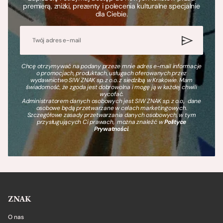
premierą, zniżki, prezenty i polecenia kulturalne specjalnie
dla Ciebie.
Chcę otrzymywać na podany przeze mnie adres e-mail informacje
o promocjach, produktach, usługach oferowanych przez
wydawnictwo SIW ZNAK sp. z o.o. z siedzibą w Krakowie. Mam
świadomość, że zgoda jest dobrowolna i mogę ją w każdej chwili
wycofać.
Administratorem danych osobowych jest SIW ZNAK sp. z o.o., dane
osobowe będą przetwarzane w celach marketingowych.
Szczegółowe zasady przetwarzania danych osobowych, w tym
przysługujących Ci prawach, można znaleźć w
Polityce
Prywatności
.
ZNAK
O nas