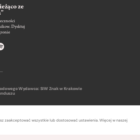
ieżąco ze
m”
eczności
nikow. Dysktuj
gronie
arodowego
Wydawca: SIW Znak w Krakowie
unduszu
sz zaakceptować wszystkie lub dostosować ustawienia. Więcej w naszej