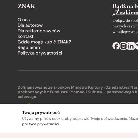
ZNAK
Bądź na b
„Znakie
O nas
Dołącz do społ
Dla autorów
naszych czytel
Dla reklamodawców
w najlepszym 
Kontakt
Gdzie mogę kupić ZNAK?
Regulamin
Polityka prywatności
Dofinansowano ze środków Ministra Kultury i Dziedzictwa N
pochodzących z Funduszu Promocji Kultury – państwowego f
celowego.
Twoja prywatność
Używamy plików cookie, aby poprawić Twoje doświadczenia. Może
polityce prywatności
.