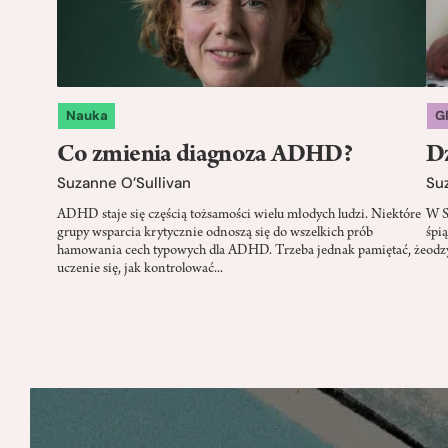
Nauka
G
Co zmienia diagnoza ADHD?
Dz
Suzanne O’Sullivan
Su
ADHD staje się częścią tożsamości wielu młodych ludzi. Niektóre
W S
grupy wsparcia krytycznie odnoszą się do wszelkich prób
śpią
hamowania cech typowych dla ADHD. Trzeba jednak pamiętać, że
odz
uczenie się, jak kontrolować...