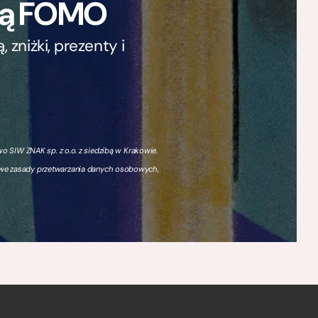
ają FOMO
zniżki, prezenty i
 SIW ZNAK sp. z o.o. z siedzibą w Krakowie.
owe zasady przetwarzania danych osobowych,