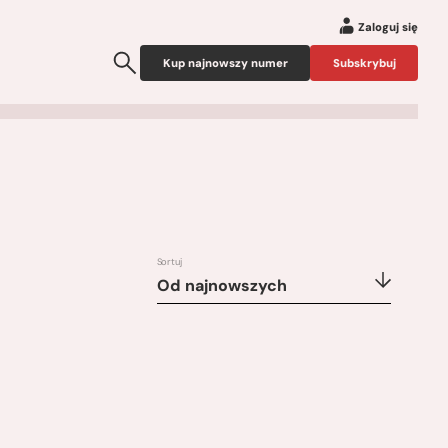
Zaloguj się
Kup najnowszy numer
Subskrybuj
Sortuj
Od najnowszych