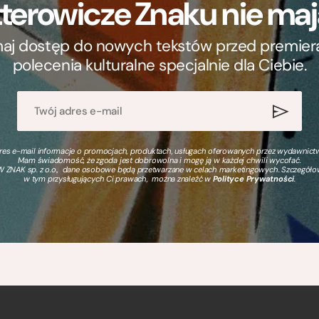
terowicze Znaku nie m
ymaj dostęp do nowych tekstów przed premierą, 
polecenia kulturalne specjalnie dla Ciebie.
s e-mail informacje o promocjach, produktach, usługach oferowanych przez wydawnictwo
Mam świadomość, że zgoda jest dobrowolna i mogę ją w każdej chwili wycofać.
 ZNAK sp. z o.o., dane osobowe będą przetwarzane w celach marketingowych. Szczegół
w tym przysługujących Ci prawach, można znaleźć w
Polityce Prywatności
.