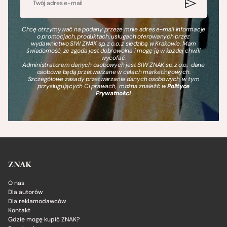
Chcę otrzymywać na podany przeze mnie adres e-mail informacje
o promocjach, produktach, usługach oferowanych przez
wydawnictwo SIW ZNAK sp. z o.o. z siedzibą w Krakowie. Mam
świadomość, że zgoda jest dobrowolna i mogę ją w każdej chwili
wycofać.
Administratorem danych osobowych jest SIW ZNAK sp. z o.o., dane
osobowe będą przetwarzane w celach marketingowych.
Szczegółowe zasady przetwarzania danych osobowych, w tym
przysługujących Ci prawach, można znaleźć w
Polityce
Prywatności
.
ZNAK
O nas
Dla autorów
Dla reklamodawców
Kontakt
Gdzie mogę kupić ZNAK?