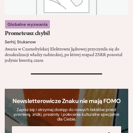
Globalne wyzwania
Prometeusz chybił
Serhij Stukanow
Awaria w Czarnobylskiej Elektrowni Jądrowej przyczyniła się do
desakralizacji władzy radzieckiej, po której rozpad ZSRR pozostał
jedynie kwestią czasu
>
Newsletterowicze Znaku nie mają FOMO
Zapisz się i otrzymaj dostęp do nowych tekstów przed
premierą, zniżki, prezenty i polecenia kulturalne specjalnie
dla Ciebie.