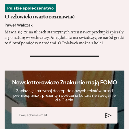
Polskie społeczeństwo
O człowieku warto rozmawiać
Paweł Walczak
Mawia się, że na ulicach starożytnych Aten nawet przekupki spierały
się o naturę wszechrzeczy. Anegdota ta ma świadczyć, że naród grecki
to filozof pomiędzy narodami. O Polakach można z kolei...
>
Newsletterowicze Znaku nie mają FOMO
Zapisz się i otrzymaj dostęp do nowych tekstów przed
premierą, zniżki, prezenty i polecenia kulturalne specjalnie
dla Ciebie.