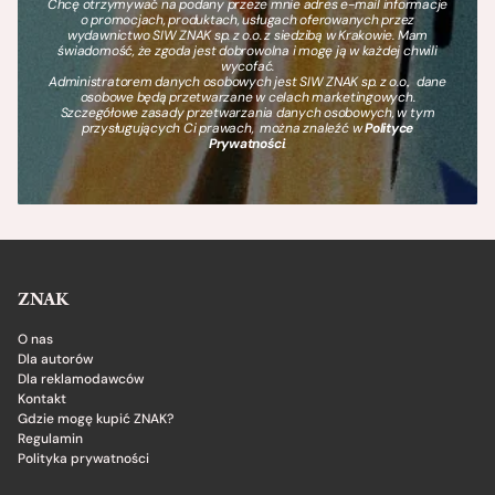
Chcę otrzymywać na podany przeze mnie adres e-mail informacje
o promocjach, produktach, usługach oferowanych przez
wydawnictwo SIW ZNAK sp. z o.o. z siedzibą w Krakowie. Mam
świadomość, że zgoda jest dobrowolna i mogę ją w każdej chwili
wycofać.
Administratorem danych osobowych jest SIW ZNAK sp. z o.o., dane
osobowe będą przetwarzane w celach marketingowych.
Szczegółowe zasady przetwarzania danych osobowych, w tym
przysługujących Ci prawach, można znaleźć w
Polityce
Prywatności
.
ZNAK
O nas
Dla autorów
Dla reklamodawców
Kontakt
Gdzie mogę kupić ZNAK?
Regulamin
Polityka prywatności