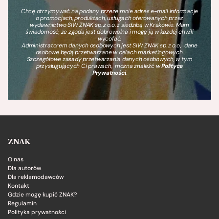
Chcę otrzymywać na podany przeze mnie adres e-mail informacje
o promocjach, produktach, usługach oferowanych przez
wydawnictwo SIW ZNAK sp. z o.o. z siedzibą w Krakowie. Mam
świadomość, że zgoda jest dobrowolna i mogę ją w każdej chwili
wycofać.
Administratorem danych osobowych jest SIW ZNAK sp. z o.o., dane
osobowe będą przetwarzane w celach marketingowych.
Szczegółowe zasady przetwarzania danych osobowych, w tym
przysługujących Ci prawach, można znaleźć w
Polityce
Prywatności
.
ZNAK
O nas
Dla autorów
Dla reklamodawców
Kontakt
Gdzie mogę kupić ZNAK?
Regulamin
Polityka prywatności