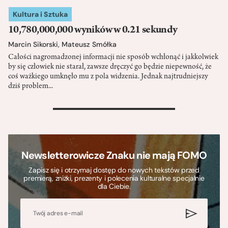
Kultura i Sztuka
10,780,000,000 wyników w 0.21 sekundy
Marcin Sikorski
,
Mateusz Smółka
Całości nagromadzonej informacji nie sposób wchłonąć i jakkolwiek
by się człowiek nie starał, zawsze dręczyć go będzie niepewność, że
coś ważkiego umknęło mu z pola widzenia. Jednak najtrudniejszy
dziś problem...
>
Newsletterowicze Znaku nie mają FOMO
Zapisz się i otrzymaj dostęp do nowych tekstów przed
premierą, zniżki, prezenty i polecenia kulturalne specjalnie
dla Ciebie.