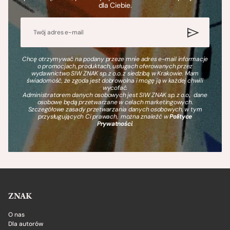
dla Ciebie.
Chcę otrzymywać na podany przeze mnie adres e-mail informacje
o promocjach, produktach, usługach oferowanych przez
wydawnictwo SIW ZNAK sp. z o.o. z siedzibą w Krakowie. Mam
świadomość, że zgoda jest dobrowolna i mogę ją w każdej chwili
wycofać.
Administratorem danych osobowych jest SIW ZNAK sp. z o.o., dane
osobowe będą przetwarzane w celach marketingowych.
Szczegółowe zasady przetwarzania danych osobowych, w tym
przysługujących Ci prawach, można znaleźć w
Polityce
Prywatności
.
ZNAK
O nas
Dla autorów