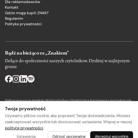
Dla reklamodawców
Kontakt
Gdzie mogę kupić ZNAK?
Regulamin
Polityka prywatności
Bądź na bieżąco ze „Znakiem”
Dołącz do społeczności naszych czytelnikow. Dysktuj w najlepszym
gronie
Dofinansowano ze środków Ministra Kultury i Dziedzictwa Narodowego pochodzących
z Funduszu Promocji Kultury – państwowego funduszu celowego.
Twoja prywatność
Używamy plików cookie, aby poprawić Twoje doświadczenia. Możesz
zaakceptować wszystkie lub dostosować ustawienia. Więcej w naszej
polityce prywatności
.
Wydawca: SIW Znak w Krakowie
Ustawienia
Odrzuć opcjonalne
Akceptuj wszystkie