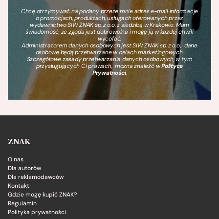
Chcę otrzymywać na podany przeze mnie adres e-mail informacje
o promocjach, produktach, usługach oferowanych przez
wydawnictwo SIW ZNAK sp. z o.o. z siedzibą w Krakowie. Mam
świadomość, że zgoda jest dobrowolna i mogę ją w każdej chwili
wycofać.
Administratorem danych osobowych jest SIW ZNAK sp. z o.o., dane
osobowe będą przetwarzane w celach marketingowych.
Szczegółowe zasady przetwarzania danych osobowych, w tym
przysługujących Ci prawach, można znaleźć w
Polityce
Prywatności
.
ZNAK
O nas
Dla autorów
Dla reklamodawców
Kontakt
Gdzie mogę kupić ZNAK?
Regulamin
Polityka prywatności