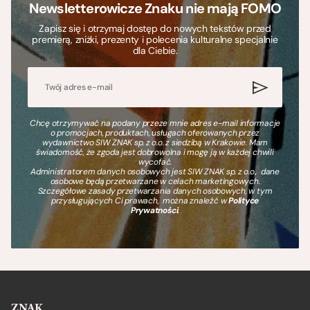
Newsletterowicze Znaku nie mają FOMO
Zapisz się i otrzymaj dostęp do nowych tekstów przed
premierą, zniżki, prezenty i polecenia kulturalne specjalnie
dla Ciebie.
Chcę otrzymywać na podany przeze mnie adres e-mail informacje
o promocjach, produktach, usługach oferowanych przez
wydawnictwo SIW ZNAK sp. z o.o. z siedzibą w Krakowie. Mam
świadomość, że zgoda jest dobrowolna i mogę ją w każdej chwili
wycofać.
Administratorem danych osobowych jest SIW ZNAK sp. z o.o., dane
osobowe będą przetwarzane w celach marketingowych.
Szczegółowe zasady przetwarzania danych osobowych, w tym
przysługujących Ci prawach, można znaleźć w
Polityce
Prywatności
.
ZNAK