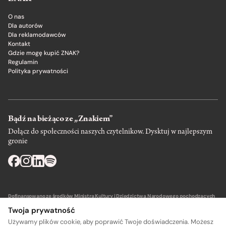
O nas
Dla autorów
Dla reklamodawców
Kontakt
Gdzie mogę kupić ZNAK?
Regulamin
Polityka prywatności
Bądź na bieżąco ze „Znakiem”
Dołącz do społeczności naszych czytelnikow. Dysktuj w najlepszym
gronie
Dofinansowano ze środków Ministra Kultury i Dziedzictwa Narodowego pochodzących
z Funduszu Promocji Kultury – państwowego funduszu celowego.
Twoja prywatność
Używamy plików cookie, aby poprawić Twoje doświadczenia. Możesz