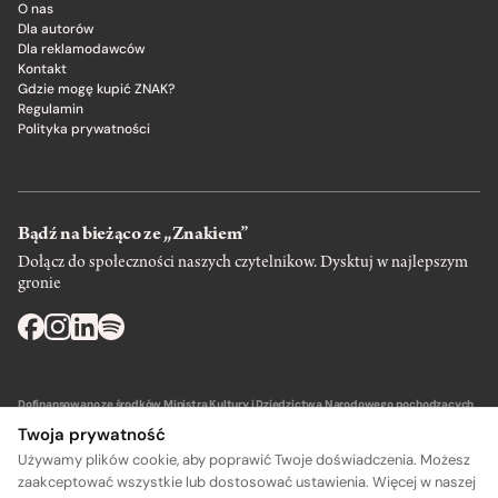
O nas
Dla autorów
Dla reklamodawców
Kontakt
Gdzie mogę kupić ZNAK?
Regulamin
Polityka prywatności
Bądź na bieżąco ze „Znakiem”
Dołącz do społeczności naszych czytelnikow. Dysktuj w najlepszym
gronie
Dofinansowano ze środków Ministra Kultury i Dziedzictwa Narodowego pochodzących
z Funduszu Promocji Kultury – państwowego funduszu celowego.
Twoja prywatność
Używamy plików cookie, aby poprawić Twoje doświadczenia. Możesz
zaakceptować wszystkie lub dostosować ustawienia. Więcej w naszej