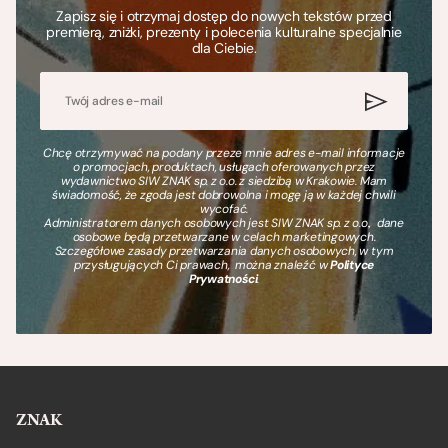
Zapisz się i otrzymaj dostęp do nowych tekstów przed
premierą, zniżki, prezenty i polecenia kulturalne specjalnie
dla Ciebie.
Chcę otrzymywać na podany przeze mnie adres e-mail informacje
o promocjach, produktach, usługach oferowanych przez
wydawnictwo SIW ZNAK sp. z o.o. z siedzibą w Krakowie. Mam
świadomość, że zgoda jest dobrowolna i mogę ją w każdej chwili
wycofać.
Administratorem danych osobowych jest SIW ZNAK sp. z o.o., dane
osobowe będą przetwarzane w celach marketingowych.
Szczegółowe zasady przetwarzania danych osobowych, w tym
przysługujących Ci prawach, można znaleźć w
Polityce
Prywatności
.
ZNAK