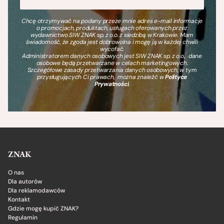
Chcę otrzymywać na podany przeze mnie adres e-mail informacje
o promocjach, produktach, usługach oferowanych przez
wydawnictwo SIW ZNAK sp. z o.o. z siedzibą w Krakowie. Mam
świadomość, że zgoda jest dobrowolna i mogę ją w każdej chwili
wycofać.
Administratorem danych osobowych jest SIW ZNAK sp. z o.o., dane
osobowe będą przetwarzane w celach marketingowych.
Szczegółowe zasady przetwarzania danych osobowych, w tym
przysługujących Ci prawach, można znaleźć w
Polityce
Prywatności
.
ZNAK
O nas
Dla autorów
Dla reklamodawców
Kontakt
Gdzie mogę kupić ZNAK?
Regulamin