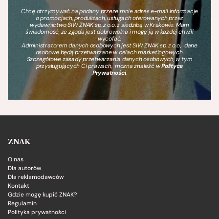
Chcę otrzymywać na podany przeze mnie adres e-mail informacje
o promocjach, produktach, usługach oferowanych przez
wydawnictwo SIW ZNAK sp. z o.o. z siedzibą w Krakowie. Mam
świadomość, że zgoda jest dobrowolna i mogę ją w każdej chwili
wycofać.
Administratorem danych osobowych jest SIW ZNAK sp. z o.o., dane
osobowe będą przetwarzane w celach marketingowych.
Szczegółowe zasady przetwarzania danych osobowych, w tym
przysługujących Ci prawach, można znaleźć w
Polityce
Prywatności
.
ZNAK
O nas
Dla autorów
Dla reklamodawców
Kontakt
Gdzie mogę kupić ZNAK?
Regulamin
Polityka prywatności