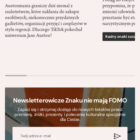
Pociąg do Darjeeli
Austenmania graniczy dziś niemal z
przypomina, że po
szaleństwem, które nakłania do zakupu
zmienić człowieka d
osobliwych, niekoniecznie przydatnych
przestanie być sta
gadżetów, organizacji przyjęć i cosplayów w
narcystycznym pro
stylu regencji. Dlaczego TikTok pokochał
uniwersum Jane Austen?
Kadry znaki szcze
Newsletterowicze Znaku nie mają FOMO
Zapisz się i otrzymaj dostęp do nowych tekstów przed
premierą, zniżki, prezenty i polecenia kulturalne specjalnie
dla Ciebie.