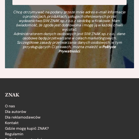
Chcę otrzymywać na podany przeze mnie adres e-mail informacje
o promocjach, produktach, usługach oferowanych przez
wydawnictwo SIW ZNAK sp. z o.o. z siedzibą w Krakowie. Mam
świadomość, że zgoda jest dobrowolna i mogę ją w każdej chwili
wycofać.
Administratorem danych osobowych jest SIW ZNAK sp. z o.o., dane
osobowe będą przetwarzane w celach marketingowych.
Szczegółowe zasady przetwarzania danych osobowych, w tym
przysługujących Ci prawach, można znaleźć w
Polityce
Prywatności
.
ZNAK
O nas
Dla autorów
Dla reklamodawców
Kontakt
Gdzie mogę kupić ZNAK?
Regulamin