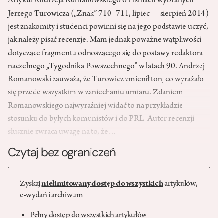
Artykuł Andrzeja Romanowskiego o Pismach wybranych
Jerzego Turowicza („Znak” 710–711, lipiec– –sierpień 2014)
jest znakomity i studenci powinni się na jego podstawie uczyć,
jak należy pisać recenzje. Mam jednak poważne wątpliwości
dotyczące fragmentu odnoszącego się do postawy redaktora
naczelnego „Tygodnika Powszechnego” w latach 90. Andrzej
Romanowski zauważa, że Turowicz zmienił ton, co wyrażało
się przede wszystkim w zaniechaniu umiaru. Zdaniem
Romanowskiego najwyraźniej widać to na przykładzie
stosunku do byłych komunistów i do PRL. Autor recenzji
słusznie zwraca uwagę na to, że…
Czytaj bez ograniczeń
Zyskaj
nielimitowany dostęp do wszystkich
artykułów,
e-wydań i archiwum
Pełny dostęp do wszystkich artykułów