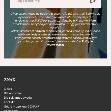
Chcę otrzymywać na podany przeze mnie adres e-mail informacje
o promocjach, produktach, usługach oferowanych przez
wydawnictwo SIW ZNAK sp. z o.o. z siedzibą w Krakowie. Mam
świadomość, że zgoda jest dobrowolna i mogę ją w każdej chwili
wycofać.
Administratorem danych osobowych jest SIW ZNAK sp. z o.o., dane
osobowe będą przetwarzane w celach marketingowych.
Szczegółowe zasady przetwarzania danych osobowych, w tym
przysługujących Ci prawach, można znaleźć w
Polityce
Prywatności
.
ZNAK
O nas
Dla autorów
Dla reklamodawców
Kontakt
Gdzie mogę kupić ZNAK?