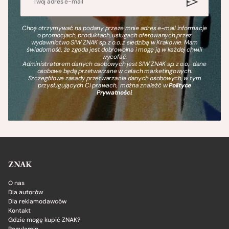
Chcę otrzymywać na podany przeze mnie adres e-mail informacje
o promocjach, produktach, usługach oferowanych przez
wydawnictwo SIW ZNAK sp. z o.o. z siedzibą w Krakowie. Mam
świadomość, że zgoda jest dobrowolna i mogę ją w każdej chwili
wycofać.
Administratorem danych osobowych jest SIW ZNAK sp. z o.o., dane
osobowe będą przetwarzane w celach marketingowych.
Szczegółowe zasady przetwarzania danych osobowych, w tym
przysługujących Ci prawach, można znaleźć w
Polityce
Prywatności
.
ZNAK
O nas
Dla autorów
Dla reklamodawców
Kontakt
Gdzie mogę kupić ZNAK?