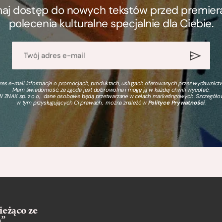
ymaj dostęp do nowych tekstów przed premierą, 
polecenia kulturalne specjalnie dla Ciebie.
s e-mail informacje o promocjach, produktach, usługach oferowanych przez wydawnictwo
Mam świadomość, że zgoda jest dobrowolna i mogę ją w każdej chwili wycofać.
 ZNAK sp. z o.o., dane osobowe będą przetwarzane w celach marketingowych. Szczegół
w tym przysługujących Ci prawach, można znaleźć w
Polityce Prywatności
.
ieżąco ze
m”