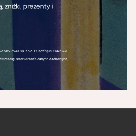
zniżki, prezenty i
 SIW ZNAK sp. z o.o. z siedzibą w Krakowie.
owe zasady przetwarzania danych osobowych,