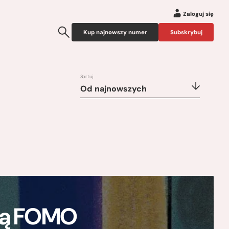
Zaloguj się
Kup najnowszy numer
Subskrybuj
Sortuj
Od najnowszych
ają FOMO