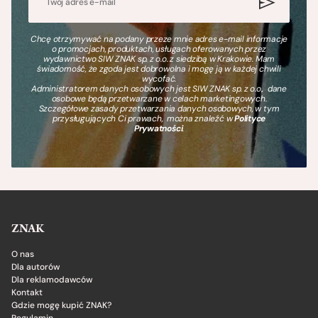
Chcę otrzymywać na podany przeze mnie adres e-mail informacje
o promocjach, produktach, usługach oferowanych przez
wydawnictwo SIW ZNAK sp. z o.o. z siedzibą w Krakowie. Mam
świadomość, że zgoda jest dobrowolna i mogę ją w każdej chwili
wycofać.
Administratorem danych osobowych jest SIW ZNAK sp. z o.o., dane
osobowe będą przetwarzane w celach marketingowych.
Szczegółowe zasady przetwarzania danych osobowych, w tym
przysługujących Ci prawach, można znaleźć w
Polityce
Prywatności
.
ZNAK
O nas
Dla autorów
Dla reklamodawców
Kontakt
Gdzie mogę kupić ZNAK?