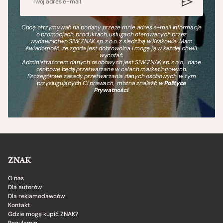
Chcę otrzymywać na podany przeze mnie adres e-mail informacje
o promocjach, produktach, usługach oferowanych przez
wydawnictwo SIW ZNAK sp. z o.o. z siedzibą w Krakowie. Mam
świadomość, że zgoda jest dobrowolna i mogę ją w każdej chwili
wycofać.
Administratorem danych osobowych jest SIW ZNAK sp. z o.o., dane
osobowe będą przetwarzane w celach marketingowych.
Szczegółowe zasady przetwarzania danych osobowych, w tym
przysługujących Ci prawach, można znaleźć w
Polityce
Prywatności
.
ZNAK
O nas
Dla autorów
Dla reklamodawców
Kontakt
Gdzie mogę kupić ZNAK?