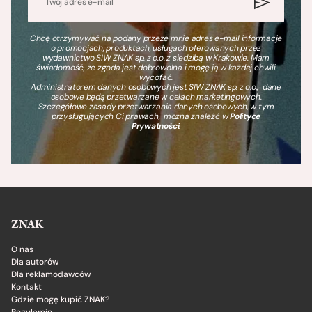
Chcę otrzymywać na podany przeze mnie adres e-mail informacje
o promocjach, produktach, usługach oferowanych przez
wydawnictwo SIW ZNAK sp. z o.o. z siedzibą w Krakowie. Mam
świadomość, że zgoda jest dobrowolna i mogę ją w każdej chwili
wycofać.
Administratorem danych osobowych jest SIW ZNAK sp. z o.o., dane
osobowe będą przetwarzane w celach marketingowych.
Szczegółowe zasady przetwarzania danych osobowych, w tym
przysługujących Ci prawach, można znaleźć w
Polityce
Prywatności
.
ZNAK
O nas
Dla autorów
Dla reklamodawców
Kontakt
Gdzie mogę kupić ZNAK?