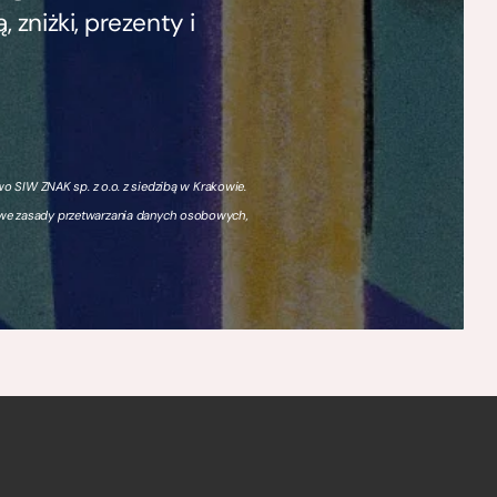
zniżki, prezenty i
 SIW ZNAK sp. z o.o. z siedzibą w Krakowie.
owe zasady przetwarzania danych osobowych,