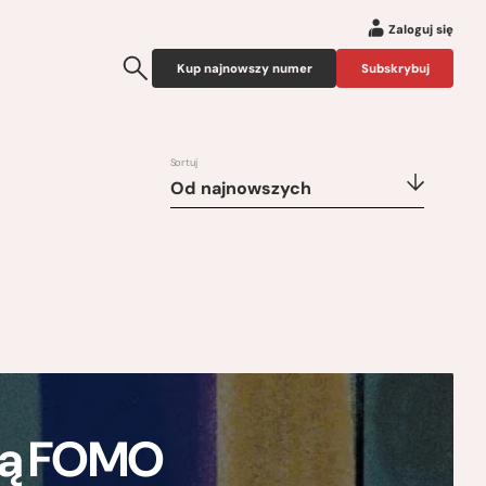
Zaloguj się
Kup najnowszy numer
Subskrybuj
Sortuj
Od najnowszych
ają FOMO