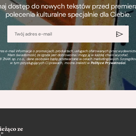
ymaj dostęp do nowych tekstów przed premierą, 
polecenia kulturalne specjalnie dla Ciebie.
s e-mail informacje o promocjach, produktach, usługach oferowanych przez wydawnictwo
Mam świadomość, że zgoda jest dobrowolna i mogę ją w każdej chwili wycofać.
 ZNAK sp. z o.o., dane osobowe będą przetwarzane w celach marketingowych. Szczegół
w tym przysługujących Ci prawach, można znaleźć w
Polityce Prywatności
.
ieżąco ze
m”