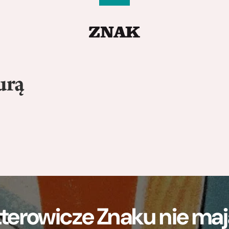
urą
terowicze Znaku nie m