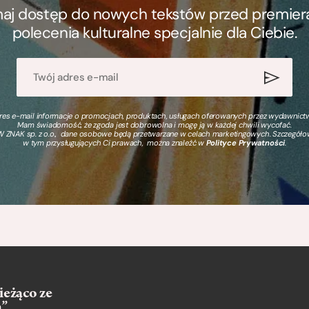
ymaj dostęp do nowych tekstów przed premierą, 
polecenia kulturalne specjalnie dla Ciebie.
s e-mail informacje o promocjach, produktach, usługach oferowanych przez wydawnictwo
Mam świadomość, że zgoda jest dobrowolna i mogę ją w każdej chwili wycofać.
 ZNAK sp. z o.o., dane osobowe będą przetwarzane w celach marketingowych. Szczegół
w tym przysługujących Ci prawach, można znaleźć w
Polityce Prywatności
.
ieżąco ze
m”