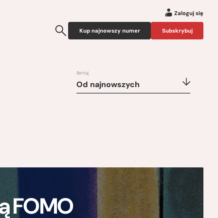
Zaloguj się
Kup najnowszy numer
Subskrybuj
Sortuj
Od najnowszych
ają FOMO