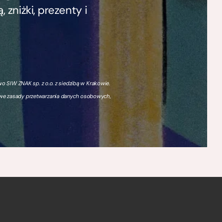
zniżki, prezenty i
 SIW ZNAK sp. z o.o. z siedzibą w Krakowie.
owe zasady przetwarzania danych osobowych,