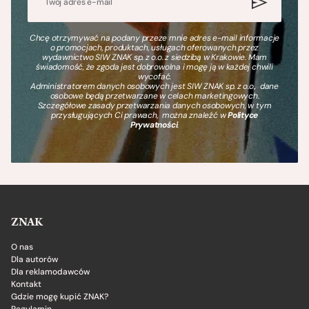
Chcę otrzymywać na podany przeze mnie adres e-mail informacje
o promocjach, produktach, usługach oferowanych przez
wydawnictwo SIW ZNAK sp. z o.o. z siedzibą w Krakowie. Mam
świadomość, że zgoda jest dobrowolna i mogę ją w każdej chwili
wycofać.
Administratorem danych osobowych jest SIW ZNAK sp. z o.o., dane
osobowe będą przetwarzane w celach marketingowych.
Szczegółowe zasady przetwarzania danych osobowych, w tym
przysługujących Ci prawach, można znaleźć w
Polityce
Prywatności
.
ZNAK
O nas
Dla autorów
Dla reklamodawców
Kontakt
Gdzie mogę kupić ZNAK?