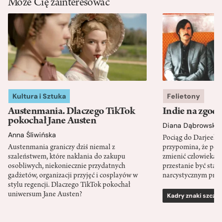
Może Cię zainteresować
Kultura i Sztuka
Felietony
Austenmania. Dlaczego TikTok
Indie na zgod
pokochał Jane Austen
Diana Dąbrowska
Anna Śliwińska
Pociąg do Darjeeli
Austenmania graniczy dziś niemal z
przypomina, że po
szaleństwem, które nakłania do zakupu
zmienić człowieka d
osobliwych, niekoniecznie przydatnych
przestanie być sta
gadżetów, organizacji przyjęć i cosplayów w
narcystycznym pro
stylu regencji. Dlaczego TikTok pokochał
uniwersum Jane Austen?
Kadry znaki szcze