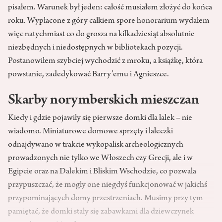
pisałem. Warunek był jeden: całość musiałem złożyć do końca
roku. Wypłacone z góry całkiem spore honorarium wydałem
więc natychmiast co do grosza na kilkadziesiąt absolutnie
niezbędnych i niedostępnych w bibliotekach pozycji.
Postanowiłem szybciej wychodzić z mroku, a książkę, która
powstanie, zadedykować Barry’emu i Agnieszce.
Skarby norymberskich mieszczan
Kiedy i gdzie pojawiły się pierwsze domki dla lalek – nie
wiadomo. Miniaturowe domowe sprzęty i laleczki
odnajdywano w trakcie wykopalisk archeologicznych
prowadzonych nie tylko we Włoszech czy Grecji, ale i w
Egipcie oraz na Dalekim i Bliskim Wschodzie, co pozwala
przypuszczać, że mogły one niegdyś funkcjonować w jakichś
przypominających domy przestrzeniach. Musimy przy tym
pamiętać, że domki stały się zabawkami dla dziewczynek