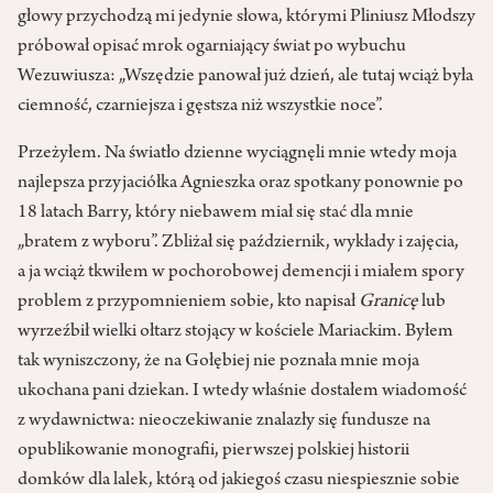
głowy przychodzą mi jedynie słowa, którymi Pliniusz Młodszy
próbował opisać mrok ogarniający świat po wybuchu
Wezuwiusza: „Wszędzie panował już dzień, ale tutaj wciąż była
ciemność, czarniejsza i gęstsza niż wszystkie noce”.
Przeżyłem. Na światło dzienne wyciągnęli mnie wtedy moja
najlepsza przyjaciółka Agnieszka oraz spotkany ponownie po
18 latach Barry, który niebawem miał się stać dla mnie
„bratem z wyboru”. Zbliżał się październik, wykłady i zajęcia,
a ja wciąż tkwiłem w pochorobowej demencji i miałem spory
problem z przypomnieniem sobie, kto napisał
Granicę
lub
wyrzeźbił wielki ołtarz stojący w kościele Mariackim. Byłem
tak wyniszczony, że na Gołębiej nie poznała mnie moja
ukochana pani dziekan. I wtedy właśnie dostałem wiadomość
z wydawnictwa: nieoczekiwanie znalazły się fundusze na
opublikowanie monografii, pierwszej polskiej historii
domków dla lalek, którą od jakiegoś czasu niespiesznie sobie