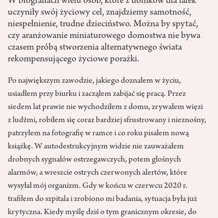
W biografiach wielu osób, które z domków dla lalek
uczyniły swój życiowy cel, znajdziemy samotność,
niespełnienie, trudne dzieciństwo. Można by spytać,
czy aranżowanie miniaturowego domostwa nie bywa
czasem próbą stworzenia alternatywnego świata
rekompensującego życiowe porażki.
Po największym zawodzie, jakiego doznałem w życiu,
usiadłem przy biurku i zacząłem zabijać się pracą. Przez
siedem lat prawie nie wychodziłem z domu, zrywałem więzi
z ludźmi, robiłem się coraz bardziej sfrustrowany i nieznośny,
patrzyłem na fotografię w ramce i co roku pisałem nową
książkę. W autodestrukcyjnym widzie nie zauważałem
drobnych sygnałów ostrzegawczych, potem głośnych
alarmów, a wreszcie ostrych czerwonych alertów, które
wysyłał mój organizm. Gdy w końcu w czerwcu 2020 r.
trafiłem do szpitala i zrobiono mi badania, sytuacja była już
krytyczna. Kiedy myślę dziś o tym granicznym okresie, do