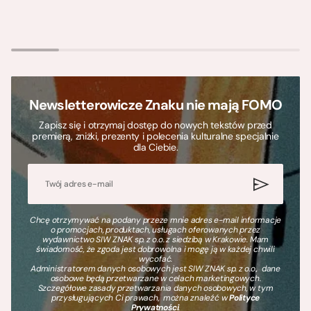
Newsletterowicze Znaku nie mają FOMO
Zapisz się i otrzymaj dostęp do nowych tekstów przed
premierą, zniżki, prezenty i polecenia kulturalne specjalnie
dla Ciebie.
Chcę otrzymywać na podany przeze mnie adres e-mail informacje
o promocjach, produktach, usługach oferowanych przez
wydawnictwo SIW ZNAK sp. z o.o. z siedzibą w Krakowie. Mam
świadomość, że zgoda jest dobrowolna i mogę ją w każdej chwili
wycofać.
Administratorem danych osobowych jest SIW ZNAK sp. z o.o., dane
osobowe będą przetwarzane w celach marketingowych.
Szczegółowe zasady przetwarzania danych osobowych, w tym
przysługujących Ci prawach, można znaleźć w
Polityce
Prywatności
.