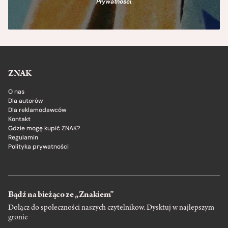
Prywatności
.
ZNAK
O nas
Dla autorów
Dla reklamodawców
Kontakt
Gdzie mogę kupić ZNAK?
Regulamin
Polityka prywatności
Bądź na bieżąco ze „Znakiem”
Dołącz do społeczności naszych czytelnikow. Dysktuj w najlepszym
gronie