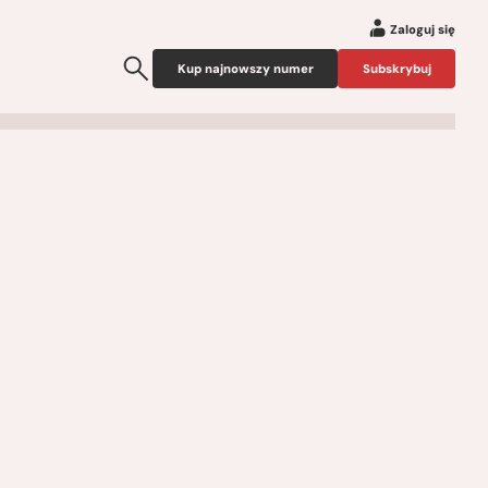
Zaloguj się
Kup najnowszy numer
Subskrybuj