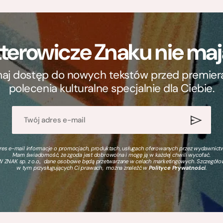
terowicze Znaku nie m
ymaj dostęp do nowych tekstów przed premierą, 
polecenia kulturalne specjalnie dla Ciebie.
s e-mail informacje o promocjach, produktach, usługach oferowanych przez wydawnictwo
Mam świadomość, że zgoda jest dobrowolna i mogę ją w każdej chwili wycofać.
 ZNAK sp. z o.o., dane osobowe będą przetwarzane w celach marketingowych. Szczegół
w tym przysługujących Ci prawach, można znaleźć w
Polityce Prywatności
.