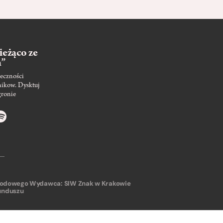
ieżąco ze
m”
eczności
nikow. Dysktuj
gronie
arodowego
Wydawca: SIW Znak w Krakowie
unduszu