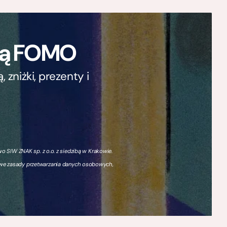
ają FOMO
zniżki, prezenty i
 SIW ZNAK sp. z o.o. z siedzibą w Krakowie.
owe zasady przetwarzania danych osobowych,