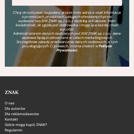
Chcę otrzymywać na podany przeze mnie adres e-mail informacje
o promocjach, produktach, usługach oferowanych przez
wydawnictwo SIW ZNAK sp. z o.o. z siedzibą w Krakowie. Mam
świadomość, że zgoda jest dobrowolna i mogę ją w każdej chwili
wycofać.
Administratorem danych osobowych jest SIW ZNAK sp. z o.o., dane
osobowe będą przetwarzane w celach marketingowych.
Szczegółowe zasady przetwarzania danych osobowych, w tym
przysługujących Ci prawach, można znaleźć w
Polityce
Prywatności
.
ZNAK
O nas
Dla autorów
Dla reklamodawców
Kontakt
Gdzie mogę kupić ZNAK?
Regulamin